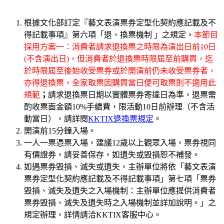
根據文化部訂定『藝文表演票券定型化契約應記載及不
得記載事項』第六項「退、換票機制 」之規定，
本節目
採用方案一：消費者請求退換票之時限為演出日前10日
(不含演出日)，但消費者於退換票時限屆至前購買，迄
於時限屆至後始收受票券或於開演前仍未收受票券者，
亦得退換票，全家取票因購買當日便可取票則不適用此
規範
；
請求退換票日期以實體票券寄達日為準，退票需
酌收票面金額10%手續費，限活動10日前辦理（不含活
動當日），請詳閱
KKTIX退換票規定
。
開演前15分鐘入場。
一人一票憑票入場，建議12歲以上觀眾入場，票券視同
有價證券，請妥善保存，如遺失或毀損恕不補發。
如遇票券毀損、滅失或遺失，主辦單位將依「藝文表演
票券定型化契約應記載及不得記載事項」第七項「票券
毀損、滅失及遺失之入場機制：主辦單位應提供消費者
票券毀損、滅失及遺失時之入場機制並詳加說明。」之
規定辦理，詳情請洽KKTIX客服中心。