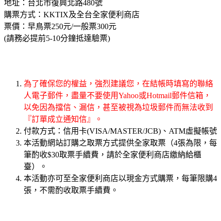
地址：台北市復興北路480號
購票方式：KKTIX及全台全家便利商店
票價：早鳥票250元/一般票300元
(請務必提前5-10分鐘抵達驗票)
為了確保您的權益，強烈建議您，在結帳時填寫的聯絡
人電子郵件，盡量不要使用Yahoo或Hotmail郵件信箱，
以免因為擋信、漏信，甚至被視為垃圾郵件而無法收到
『訂單成立通知信』。
付款方式：信用卡(VISA/MASTER/JCB)、ATM虛擬帳號
本活動網站訂購之取票方式提供全家取票（4張為限，每
筆酌收$30取票手續費，請於全家便利商店繳納給櫃
臺）。
本活動亦可至全家便利商店以現金方式購票，每筆限購4
張，不需酌收取票手續費。