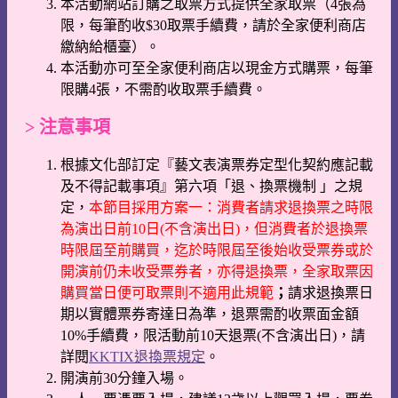
本活動網站訂購之取票方式提供全家取票（4張為
限，每筆酌收$30取票手續費，請於全家便利商店
繳納給櫃臺）。
本活動亦可至全家便利商店以現金方式購票，每筆
限購4張，不需酌收取票手續費。
> 注意事項
根據文化部訂定『藝文表演票券定型化契約應記載
及不得記載事項』第六項「退、換票機制 」之規
定，
本節目採用方案一：消費者請求退換票之時限
為演出日前10日(不含演出日)，但消費者於退換票
時限屆至前購買，迄於時限屆至後始收受票券或於
開演前仍未收受票券者，亦得退換票，全家取票因
購買當日便可取票則不適用此規範
；
請求退換票日
期以實體票券寄達日為準，退票需酌收票面金額
10%手續費，限活動前10天退票(不含演出日)，請
詳閱
KKTIX退換票規定
。
開演前30分鐘入場。