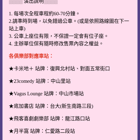
░░░░ 演出說明░░░░
1. 每場次全程車程約60-70分鐘。
2.請準時到場，以免錯過公車。(或是依照路線圖在下一
站上車)
3. 公車上座位有限，不保證一定會有位子座。
4. 主辦單位保有隨時修改售票內容之權益。
各俱樂部對應車站：
★卡米地＋ 站牌：復興北村站、對面五常街口
★23comedy 站牌：中山里站
★Vagus Lounge 站牌：中山市場站
★底加書店 站牌：台大(新生南路三段)
★飛客喜劇劇樂部 站牌：龍江路口站
★月半窩 站牌：仁愛路二段站