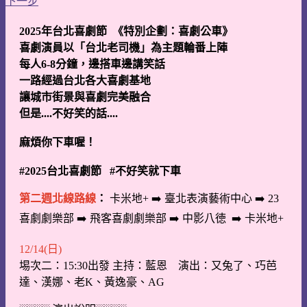
下一步
2025年台北喜劇節 《特別企劃：喜劇公車》
喜劇演員以「台北老司機」為主題輪番上陣
每人6-8分鐘，邊搭車邊講笑話
一路經過台北各大喜劇基地
讓城市街景與喜劇完美融合
但是....不好笑的話....
麻煩你下車喔！
#2025台北喜劇節 #不好笑就下車
第二週北線路線
：
卡米地+ ➡️ 臺北表演藝術中心 ➡️ 23
喜劇劇樂部 ➡️ 飛客喜劇劇樂部 ➡️ 中影八徳 ➡️ 卡米地+
12/14(日)
埸次二：
15:30
出發 主持：藍恩
演出：又兔了、巧芭
達、漢娜、老
K
、黃逸豪、
AG