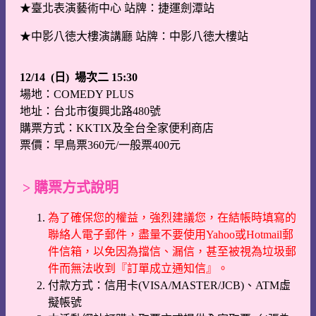
★臺北表演藝術中心 站牌：捷運劍潭站
★中影八徳大樓演講廳 站牌：中影八徳大樓站
12/14 (日) 場次二 15:30
場地：COMEDY PLUS
地址：台北市復興北路480號
購票方式：KKTIX及全台全家便利商店
票價：早鳥票360元/一般票400元
> 購票方式說明
為了確保您的權益，強烈建議您，在結帳時填寫的
聯絡人電子郵件，盡量不要使用Yahoo或Hotmail郵
件信箱，以免因為擋信、漏信，甚至被視為垃圾郵
件而無法收到『訂單成立通知信』。
付款方式：信用卡(VISA/MASTER/JCB)、ATM虛
擬帳號