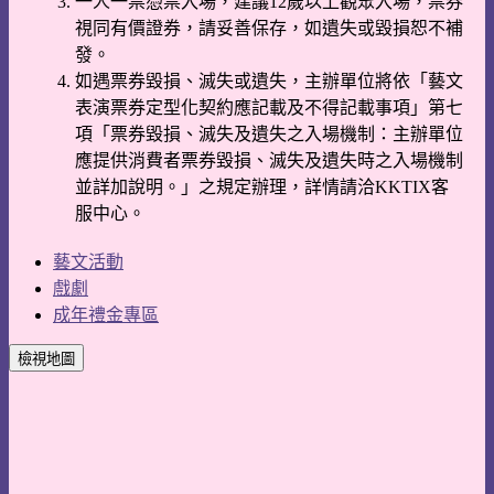
一人一票憑票入場，建議12歲以上觀眾入場，票券
視同有價證券，請妥善保存，如遺失或毀損恕不補
發。
如遇票券毀損、滅失或遺失，主辦單位將依「藝文
表演票券定型化契約應記載及不得記載事項」第七
項「票券毀損、滅失及遺失之入場機制：主辦單位
應提供消費者票券毀損、滅失及遺失時之入場機制
並詳加說明。」之規定辦理，詳情請洽KKTIX客
服中心。
藝文活動
戲劇
成年禮金專區
檢視地圖