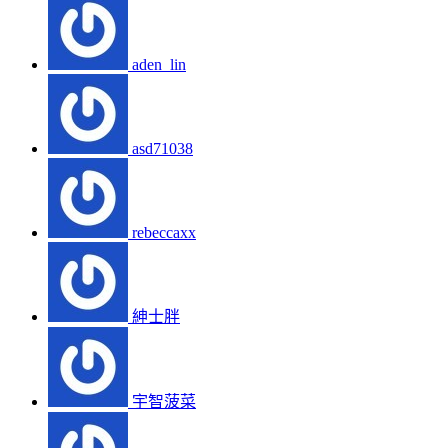
aden_lin
asd71038
rebeccaxx
紳士胖
宇智菠菜