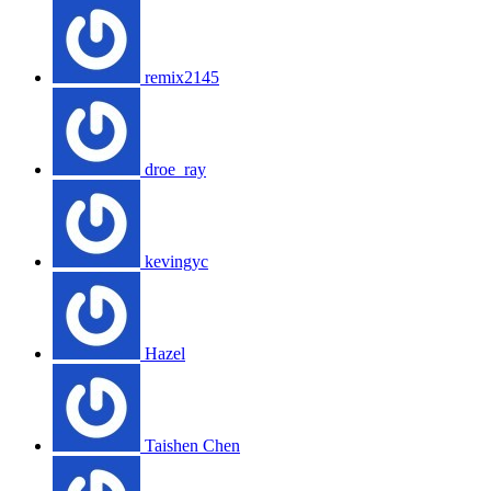
remix2145
droe_ray
kevingyc
Hazel
Taishen Chen