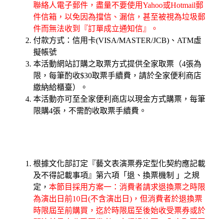
聯絡人電子郵件，盡量不要使用Yahoo或Hotmail郵
件信箱，以免因為擋信、漏信，甚至被視為垃圾郵
件而無法收到『訂單成立通知信』。
付款方式：信用卡(VISA/MASTER/JCB)、ATM虛
擬帳號
本活動網站訂購之取票方式提供全家取票（4張為
限，每筆酌收$30取票手續費，請於全家便利商店
繳納給櫃臺）。
本活動亦可至全家便利商店以現金方式購票，每筆
限購4張，不需酌收取票手續費。
根據文化部訂定『藝文表演票券定型化契約應記載
及不得記載事項』第六項「退、換票機制 」之規
定，
本節目採用方案一：消費者請求退換票之時限
為演出日前10日(不含演出日)，但消費者於退換票
時限屆至前購買，迄於時限屆至後始收受票券或於