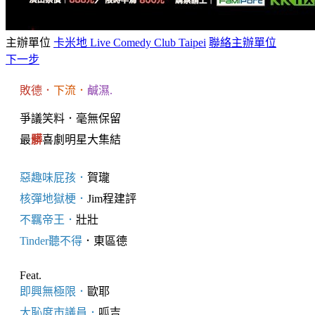
主辦單位
卡米地 Live Comedy Club Taipei
聯絡主辦單位
下一步
敗德．
下流．
鹹濕.
爭議笑料．毫無保留
最
髒
喜劇明星大集結
惡趣味屁孩．
賀瓏
核彈地獄梗．
Jim程建評
不羈帝王．
壯壯
Tinder聽不得
．東區德
Feat.
即興無極限．
歐耶
大恥度市議員．
呱吉