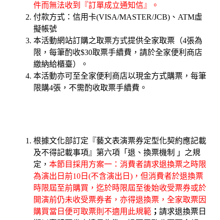
件而無法收到『訂單成立通知信』。
付款方式：信用卡(VISA/MASTER/JCB)、ATM虛
擬帳號
本活動網站訂購之取票方式提供全家取票（4張為
限，每筆酌收$30取票手續費，請於全家便利商店
繳納給櫃臺）。
本活動亦可至全家便利商店以現金方式購票，每筆
限購4張，不需酌收取票手續費。
根據文化部訂定『藝文表演票券定型化契約應記載
及不得記載事項』第六項「退、換票機制 」之規
定，
本節目採用方案一：消費者請求退換票之時限
為演出日前10日(不含演出日)，但消費者於退換票
時限屆至前購買，迄於時限屆至後始收受票券或於
開演前仍未收受票券者，亦得退換票，全家取票因
購買當日便可取票則不適用此規範
；
請求退換票日