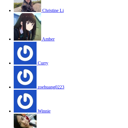
Christine Li
Amber
Curry
zoehuang0223
Winnie