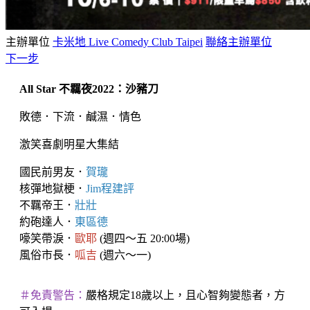
主辦單位
卡米地 Live Comedy Club Taipei
聯絡主辦單位
下一步
All Star 不羈夜2022：沙豬刀
敗德．下流．鹹濕．情色
激笑喜劇明星大集結
國民前男友．
賀瓏
核彈地獄梗．
Jim程建評
不羈帝王．
壯壯
約砲達人．
東區德
嚎笑帶淚．
歐耶
(週四～五 20:00場)
風俗市長．
呱吉
(週六～一)
＃免責警告：
嚴格規定18歲以上，且心智夠變態者，方