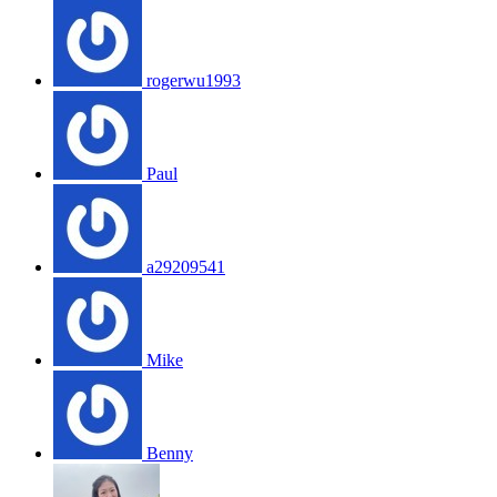
rogerwu1993
Paul
a29209541
Mike
Benny