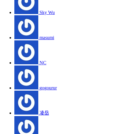
Sky Wu
masumi
NC
gogourur
凌岳