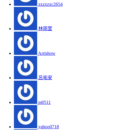
zxzxzxc2654
林雨萱
Arrishow
呂祐安
pi0511
yahoo0718