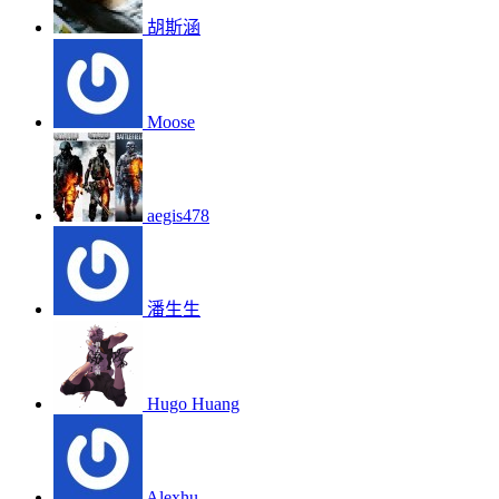
胡斯涵
Moose
aegis478
潘生生
Hugo Huang
Alexhu