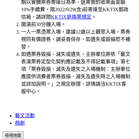
期以實體票券寄達日為準，退票需酌收票面金額
10%手續費，限2022/9/29
(
含)前寄達至KKTIX郵政
信箱，請詳閱
KKTIX退換票規定
。
開演前30分鐘入場。
一人一票憑票入場，建議12歲以上觀眾入場，票券
視同有價證券，請妥善保存，如遺失或毀損恕不補
發。
如遇票券毀損、滅失或遺失，主辦單位將依「藝文
表演票券定型化契約應記載及不得記載事項」第七
項「票券毀損、滅失及遺失之入場機制：主辦單位
應提供消費者票券毀損、滅失及遺失時之入場機制
並詳加說明。」之規定辦理，詳情請洽KKTIX客
服中心。
藝文活動
戲劇
檢視地圖