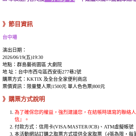
》節目資訊
台中場
演出日期：
2026/06/19(五)19:30
地點：群島藝術園區 大劇院
地 址：台中市西屯區西安街277巷2號
購票方式：KKTIX 及全台全家便利商店
票價資訊：限量雙人票|1500元 單人色色票|800元
》購票方式說明
為了確保您的權益，強烈建議您，在結帳時填寫的聯絡人電
信』。
付款方式：信用卡(VISA/MASTER/JCB)、ATM虛擬帳號
本活動網站訂購之取票方式提供全家取票（4張為限，每筆