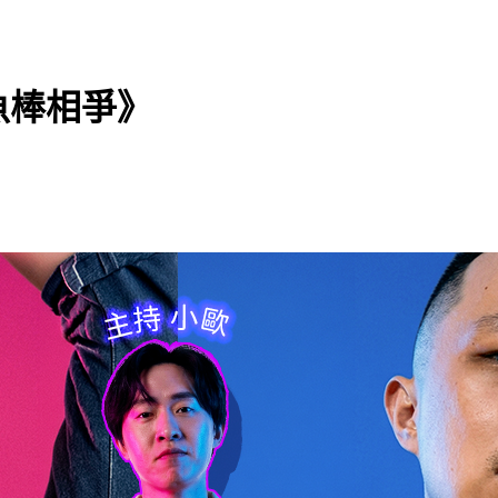
魚棒相爭》