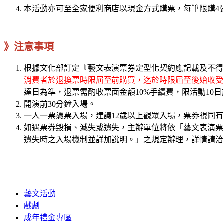
本活動亦可至全家便利商店以現金方式購票，每筆限購4
》注意事項
根據文化部訂定『藝文表演票券定型化契約應記載及不得
消費者於退換票時限屆至前購買，迄於時限屆至後始收受
達日為準，退票需酌收票面金額10%手續費，限活動10
開演前30分鐘入場。
一人一票憑票入場，建議12歲以上觀眾入場，票券視同
如遇票券毀損、滅失或遺失，主辦單位將依「藝文表演票
遺失時之入場機制並詳加說明。」之規定辦理，詳情請洽K
藝文活動
戲劇
成年禮金專區