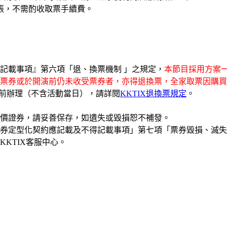
張，不需酌收取票手續費。
記載事項』第六項「退、換票機制 」之規定，
本節目採用方案一
票券或於開演前仍未收受票券者，亦得退換票，全家取票因購買
日前辦理（不含活動當日），請詳閱
KKTIX退換票規定
。
有價證券，請妥善保存，如遺失或毀損恕不補發。
券定型化契約應記載及不得記載事項」第七項「票券毀損、滅失
KTIX客服中心。