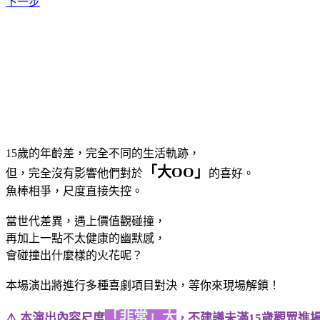
下一步
15歲的年齡差，
完全不同的生活軌跡，
「大OO」
但，
完全沒有影響他們對於
的喜好。
魚棒相爭，尺度直接失控。
當世代差異，
遇上價值觀碰撞，
再加上一點不太健康的幽默感，
會碰撞出什麼樣的火花呢？
本場演出將進行多種喜劇項目對決，
等你來現場解鎖！
「非常」大
⚠️ 本演出內容尺度
不建議未滿15歲觀眾進場
，