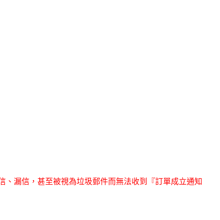
為擋信、漏信，甚至被視為垃圾郵件而無法收到『訂單成立通知