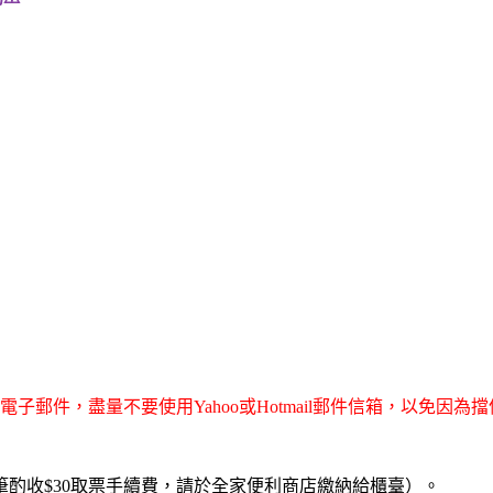
子郵件，盡量不要使用Yahoo或Hotmail郵件信箱，以免因
酌收$30取票手續費，請於全家便利商店繳納給櫃臺）。