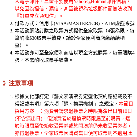
人電子郵件，盡量不要使用Yahoo或Hotmail郵件信箱，
以免因為擋信、漏信，甚至被視為垃圾郵件而無法收到
『訂單成立通知信』。
付款方式：信用卡(VISA/MASTER/JCB)、ATM虛擬帳號
本活動網站訂購之取票方式提供全家取票（4張為限，每
筆酌收$30取票手續費，請於全家便利商店繳納給櫃
臺）。
本活動亦可至全家便利商店以現金方式購票，每筆限購4
張，不需酌收取票手續費。
》注意事項
根據文化部訂定『藝文表演票券定型化契約應記載及不
得記載事項』第六項「退、換票機制 」之規定，
本節目
採用方案一：消費者請求退換票之時限為演出日前10日
(不含演出日)，但消費者於退換票時限屆至前購買，迄
於時限屆至後始收受票券或於開演前仍未收受票券者，
亦得退換票，全家取票因購買當日便可取票則不適用此