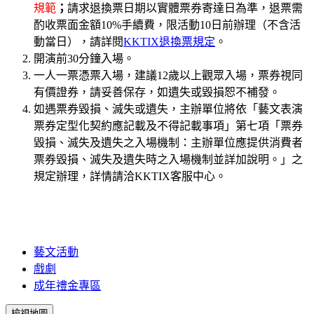
規範
；
請求退換票日期以實體票券寄達日為準，退票需
酌收票面金額10%手續費，限活動10日前辦理（不含活
動當日），請詳閱
KKTIX退換票規定
。
開演前30分鐘入場。
一人一票憑票入場，建議12歲以上觀眾入場，票券視同
有價證券，請妥善保存，如遺失或毀損恕不補發。
如遇票券毀損、滅失或遺失，主辦單位將依「藝文表演
票券定型化契約應記載及不得記載事項」第七項「票券
毀損、滅失及遺失之入場機制：主辦單位應提供消費者
票券毀損、滅失及遺失時之入場機制並詳加說明。」之
規定辦理，詳情請洽KKTIX客服中心。
藝文活動
戲劇
成年禮金專區
檢視地圖