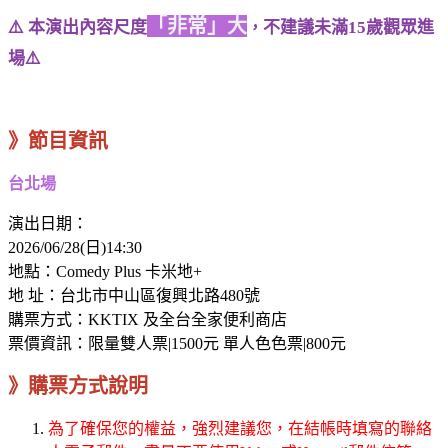
「非常」大
⚠️ 本演出內容尺度
不建議未滿15歲觀眾進
，
場⚠️
》節目資訊
台北場
演出日期：
2026/06/28(日)14:30
地點：Comedy Plus 卡米地+
地 址：台北市中山區復興北路480號
購票方式：KKTIX 及全台全家便利商店
票價資訊：限量雙人票|1500元 單人色色票|800元
》購票方式說明
為了確保您的權益，強烈建議您，在結帳時填寫的聯絡