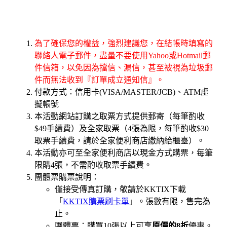
為了確保您的權益，強烈建議您，在結帳時填寫的
聯絡人電子郵件，盡量不要使用Yahoo或Hotmail郵
件信箱，以免因為擋信、漏信，甚至被視為垃圾郵
件而無法收到『訂單成立通知信』。
付款方式：信用卡(VISA/MASTER/JCB)、ATM虛
擬帳號
本活動網站訂購之取票方式提供郵寄（每筆酌收
$49手續費）及全家取票（4張為限，每筆酌收$30
取票手續費，請於全家便利商店繳納給櫃臺）。
本活動亦可至全家便利商店以現金方式購票，每筆
限購4張，不需酌收取票手續費。
團體票購票說明：
僅接受傳真訂購，敬請於KKTIX下載
「
KKTIX購票刷卡單
」。張數有限，售完為
止。
團體票：購買10張以上可享
原價的8折
優惠。