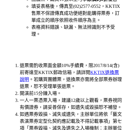
填妥表格後，傳真至(02)2577-0552，KKTIX
售票不保證傳真成功便絕對能購得票券，訂
單成立的順序依照收件順序為主。
表格資料錯誤、缺漏、無法辨識則不予受
理。
退票需酌收票面金額10%手續費，限2017/8/14(含)
前寄達至KKTIX郵政信箱，請詳閱
KKTIX退換票
說明
。
若購買團體票，退換票亦需將全部票券辦理
退票，恕不受理單張退票。
開演前15分鐘入場。
一人一票憑票入場，建議12歲以上觀看，票券視同
有價證券，請妥善保存，如遺失或毀損恕不補發。
如遇票券毀損、滅失或遺失，主辦單位將依「藝文
表演票券定型化契約應記載及不得記載事項」第七
項「票券毀損、滅失及遺失之入場機制：主辦單位