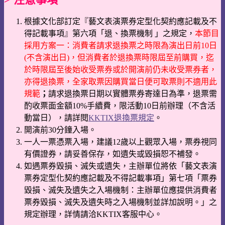
根據文化部訂定『藝文表演票券定型化契約應記載及不
得記載事項』第六項「退、換票機制 」之規定，
本節目
採用方案一：消費者請求退換票之時限為演出日前10日
(不含演出日)，但消費者於退換票時限屆至前購買，迄
於時限屆至後始收受票券或於開演前仍未收受票券者，
亦得退換票，全家取票因購買當日便可取票則不適用此
規範
；
請求退換票日期以實體票券寄達日為準，退票需
酌收票面金額10%手續費，限活動10日前辦理（不含活
動當日），請詳閱
KKTIX退換票規定
。
開演前30分鐘入場。
一人一票憑票入場，建議12歲以上觀眾入場，票券視同
有價證券，請妥善保存，如遺失或毀損恕不補發。
如遇票券毀損、滅失或遺失，主辦單位將依「藝文表演
票券定型化契約應記載及不得記載事項」第七項「票券
毀損、滅失及遺失之入場機制：主辦單位應提供消費者
票券毀損、滅失及遺失時之入場機制並詳加說明。」之
規定辦理，詳情請洽KKTIX客服中心。