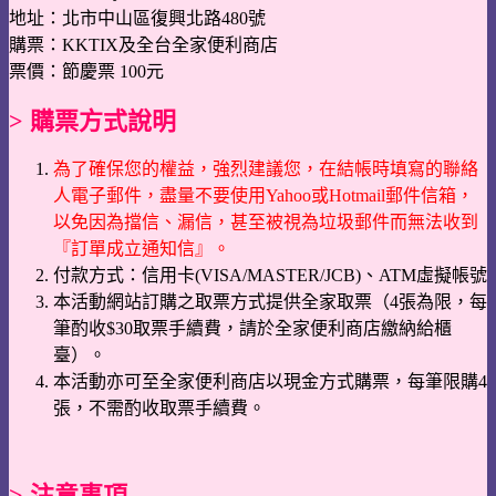
地址：北市中山區復興北路480號
購票：KKTIX及全台全家便利商店
票價：節慶票 100元
> 購票方式說明
為了確保您的權益，強烈建議您，在結帳時填寫的聯絡
人電子郵件，盡量不要使用Yahoo或Hotmail郵件信箱，
以免因為擋信、漏信，甚至被視為垃圾郵件而無法收到
『訂單成立通知信』。
付款方式：信用卡(VISA/MASTER/JCB)、ATM虛擬帳號
本活動網站訂購之取票方式提供全家取票（4張為限，每
筆酌收$30取票手續費，請於全家便利商店繳納給櫃
臺）。
本活動亦可至全家便利商店以現金方式購票，每筆限購4
張，不需酌收取票手續費。
> 注意事項