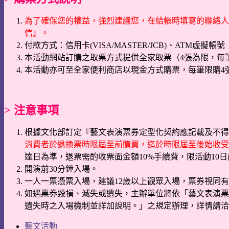
為了確保您的權益，強烈建議您，在結帳時填寫的聯絡人電
信』。
付款方式：信用卡(VISA/MASTER/JCB)、ATM虛擬帳號
本活動網站訂購之取票方式提供全家取票（4張為限，每筆
本活動亦可至全家便利商店以現金方式購票，每筆限購4
> 注意事項
根據文化部訂定『藝文表演票券定型化契約應記載及不得
消費者於退換票時限屆至前購買，迄於時限屆至後始收受
達日為準，退票需酌收票面金額10%手續費，限活動10
開演前30分鐘入場。
一人一票憑票入場，建議12歲以上觀眾入場，票券視同
如遇票券毀損、滅失或遺失，主辦單位將依「藝文表演票
遺失時之入場機制並詳加說明。」之規定辦理，詳情請洽K
藝文活動