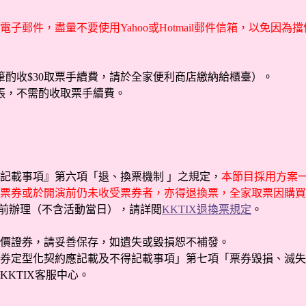
子郵件，盡量不要使用Yahoo或Hotmail郵件信箱，以免因
酌收$30取票手續費，請於全家便利商店繳納給櫃臺）。
張，不需酌收取票手續費。
記載事項』第六項「退、換票機制 」之規定，
本節目採用方案一
票券或於開演前仍未收受票券者，亦得退換票，全家取票因購買
日前辦理（不含活動當日），請詳閱
KKTIX退換票規定
。
有價證券，請妥善保存，如遺失或毀損恕不補發。
券定型化契約應記載及不得記載事項」第七項「票券毀損、滅失
KTIX客服中心。