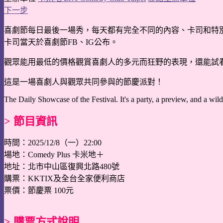
下一步
喜劇節每日最後一場秀，每天都有完全不同的內容、卡司和特
卡司當天於喜劇節FB、IG公布。
觀眾能用最低的價格觀賞喜劇人的多元而狂野的表現，還能試
這是一場喜劇人與觀眾共同參與的節慶派對！
The Daily Showcase of the Festival. It's a party, a preview, and a wil
> 節目資訊
時間：2025/12/8（一）22:00
場地：Comedy Plus 卡米地＋
地址：北市中山區復興北路480號
購票：KKTIX及全台全家便利商店
票價：節慶票 100元
> 購票方式說明