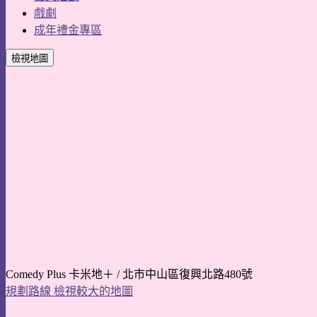
戲劇
成年禮金專區
檢視地圖
Comedy Plus 卡米地＋ / 北市中山區復興北路480號
規劃路線
檢視較大的地圖