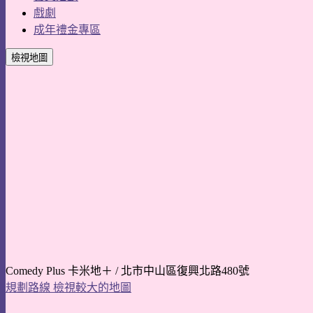
戲劇
成年禮金專區
檢視地圖
Comedy Plus 卡米地＋ / 北市中山區復興北路480號
規劃路線
檢視較大的地圖