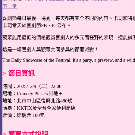
下一步
喜劇節每日最後一場秀，每天都有完全不同的內容、卡司和特
卡司當天於喜劇節FB、IG公布。
觀眾能用最低的價格觀賞喜劇人的多元而狂野的表現，還能試
這是一場喜劇人與觀眾共同參與的節慶派對！
The Daily Showcase of the Festival. It's a party, a preview, and a wil
> 節目資訊
時間：2025/12/9（二）22:00
場地：Comedy Plus 卡米地＋
地址：北市中山區復興北路480號
購票：KKTIX及全台全家便利商店
票價：節慶票 100元
> 購票方式說明