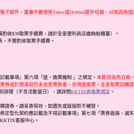
子郵件，盡量不要使用Yahoo或Hotmail郵件信箱，以免因
酌收$30取票手續費，請於全家便利商店繳納給櫃臺）。
張，不需酌收取票手續費。
記載事項』第六項「退、換票機制 」之規定，
本節目採用方案一
票券或於開演前仍未收受票券者，亦得退換票，全家取票因購買
日前辦理（不含活動當日），請詳閱
KKTIX退換票規定
。
有價證券，請妥善保存，如遺失或毀損恕不補發。
券定型化契約應記載及不得記載事項」第七項「票券毀損、滅失
KTIX客服中心。