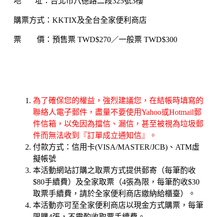
地 址：台北市八德路二段325號3樓
購票方式：KKTIX及全台全家便利商店
票 價：預售票 TWD$270／一般票 TWD$300
為了確保您的權益，強烈建議您，在結帳時填寫的
聯絡人電子郵件，盡量不要使用Yahoo或Hotmail郵
件信箱，以免因為擋信、漏信，甚至被視為垃圾郵
件而無法收到『訂單成立通知信』。
付款方式：信用卡(VISA/MASTER/JCB)、ATM虛
擬帳號
本活動網站訂購之取票方式提供郵寄（每筆酌收
$80手續費）及全家取票（4張為限，每筆酌收$30
取票手續費，請於全家便利商店繳納給櫃臺）。
本活動亦可至全家便利商店以現金方式購票，每筆
限購4張，不需酌收取票手續費。