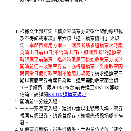
根據文化部訂定『藝文表演票券定型化契約應記載
及不得記載事項』第六項「退、換票機制 」之規
定，
本節目採用方案一：消費
者請求退換票之時限
為演出日前10日(不含演出日)，
但消費者於退換票
時限屆至前購買，
迄於時限屆至後始收受票券或於
開演前仍未收受票券者，
亦得退換票，全家取票因
購買當日便可取票則不適用此規範
；
請求退
換票日
期以實體票券寄達日為準，退票需酌收票面金額
10%手續費
，限2019/7
/9(
含)前寄達至KKTIX郵政
信箱，請詳閱
KKTIX退換票規定
。
開演前15分鐘入場。
一人一票憑票入場，建議12歲以上觀眾入場，票券
視同有價證券，請妥善保存，如遺失或毀損恕不補
發。
如遇票券毀損、滅失或遺失，主辦單位將依「藝文