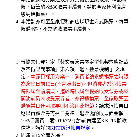
限，每筆酌收$30取票手續費，請於全家便利商店
繳納給櫃臺）。
本活動亦可至全家便利商店以現金方式購票，每筆
限購4張，不需酌收取票手續費。
根據文化部訂定『藝文表演票券定型化契約應記載
及不得記載事項』第六項「退、換票機制 」之規
定，
本節目採用方案一：消費
者請求退換票之時限
為演出日前10日(不含演出日)，
但消費者於退換票
時限屆至前購買，
迄於時限屆至後始收受票券或於
開演前仍未收受票券者，
亦得退換票，全家取票因
購買當日便可取票則不適用此規範
；
請求退
換票日
期以實體票券寄達日為準，退票需酌收票面金額
10%手續費
，限2019/7
/22(
含)前寄達至KKTIX郵政
信箱，請詳閱
KKTIX退換票規定
。
開演前15分鐘入場。