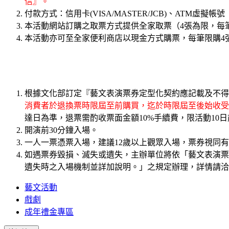
信』。
付款方式：信用卡(VISA/MASTER/JCB)、ATM虛擬帳號
本活動網站訂購之取票方式提供全家取票（4張為限，每筆
本活動亦可至全家便利商店以現金方式購票，每筆限購4
根據文化部訂定『藝文表演票券定型化契約應記載及不得
消費者於退換票時限屆至前購買，迄於時限屆至後始收受
達日為準，退票需酌收票面金額10%手續費，限活動10
開演前30分鐘入場。
一人一票憑票入場，建議12歲以上觀眾入場，票券視同
如遇票券毀損、滅失或遺失，主辦單位將依「藝文表演票
遺失時之入場機制並詳加說明。」之規定辦理，詳情請洽K
藝文活動
戲劇
成年禮金專區