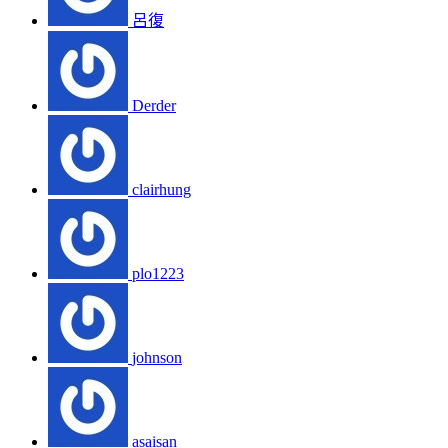
呂復
Derder
clairhung
plo1223
johnson
asaisan