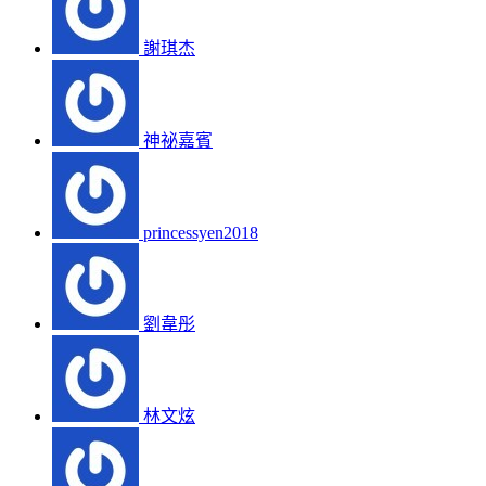
謝琪杰
神祕嘉賓
princessyen2018
劉韋彤
林文炫