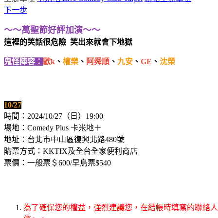
下一步
～～萬聖節好評加演～～
這裡的笑話很危險 笑出來就會下地獄
鬼怪陣容：
歐k
、
權樂
、
阿舜順
、
九安
、
GE
、
沈榮
10/27
時間：2024/10/27（日）19:00
場地：Comedy Plus 卡米地＋
地址：台北市中山區復興北路480號
購票方式：KKTIX及全台全家便利商店
票價：一般票＄600/早鳥票$540
為了確保您的權益，強烈建議您，在結帳時填寫的聯絡人電