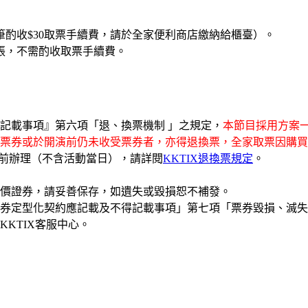
酌收$30取票手續費，請於全家便利商店繳納給櫃臺）。
張，不需酌收取票手續費。
記載事項』第六項「退、換票機制 」之規定，
本節目採用方案一
票券或於開演前仍未收受票券者，亦得退換票，全家取票因購買
日前辦理（不含活動當日），請詳閱
KKTIX退換票規定
。
有價證券，請妥善保存，如遺失或毀損恕不補發。
券定型化契約應記載及不得記載事項」第七項「票券毀損、滅失
KTIX客服中心。