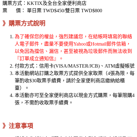
購票方式：KKTIX及全台全家便利商店
票 價：
單日票 TWD$450/雙日票 TWD$800
》購票方式說明
為了確保您的權益，強烈建議您，在結帳時填寫的聯絡
人電子郵件，盡量不要使用Yahoo或Hotmail郵件信箱，
以免因為擋信、漏信，甚至被視為垃圾郵件而無法收到
『訂單成立通知信』。
付款方式：信用卡(VISA/MASTER/JCB)、ATM虛擬帳號
本活動網站訂購之取票方式提供全家取票（4張為限，每
筆酌收$30取票手續費，請於全家便利商店繳納給櫃
臺）。
本活動亦可至全家便利商店以現金方式購票，每筆限購4
張，不需酌收取票手續費。
》注意事項