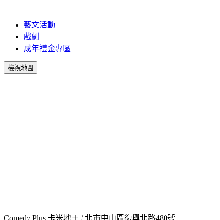
藝文活動
戲劇
成年禮金專區
檢視地圖
Comedy Plus 卡米地＋ / 北市中山區復興北路480號