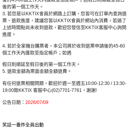
後的第一個工作天。
3.
若您是以
KKTIX
會員於網路上訂購，您皆可在訂單內查詢退
票、退款進度，建議您皆以
KKTIX
會員於網站內消費，若過了
上述時間點尚未收到退款，歡迎您發信至
KKTIX
客服中心詢問
進度。
4.
若於全家機台購票者，本公司將於收到退票申請後的
45-60
個工作天內匯款至指定帳戶；如遇
假日則順延至假日後的第一個工作天。
5.
退款金額為票面金額全額退費。
有任何退票相關問題，歡迎於週一至週五
10:00-12:30 / 13:30-
19:00
致
KKTIX
客服中心
(02)7701-7761
，謝謝
!
公告日期：
2026/07/09
笑話一番炸全員出動