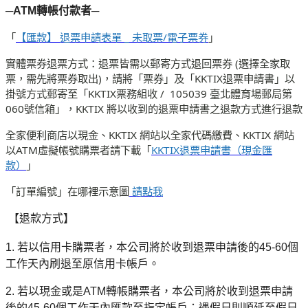
─ATM
轉帳付款者
─
_
/
「
【匯款】
退票申請表單
未取票
電子票券
」
(
實體票券退票方式：退票皆需以郵寄方式退回票券
選擇全家取
)
KKTIX
票，需先將票券取出
，請將「票券」及「
退票申請書」以
KKTIX
/ 105039
掛號方式郵寄至「
票務組收
臺北體育場郵局第
060
KKTIX
號信箱」，
將以收到的退票申請書之退款方式進行退款
KKTIX
KKTIX
全家便利商店以現金、
網站以全家代碼繳費、
網站
ATM
KKTIX
以
虛擬帳號購票者請下載「
退票申請書（現金匯
款）
」
「訂單編號」在哪裡示意圖
請點我
【退款方式】
1.
若以信用卡購票者，本公司將於收到退票申請後的
45-60
個
工作天內刷退至原信用卡帳戶。
2.
若以現金或是
ATM
轉帳購票者，本公司將於收到退票申請
後的
45-60
個工作天內匯款至指定帳戶；遇假日則順延至假日