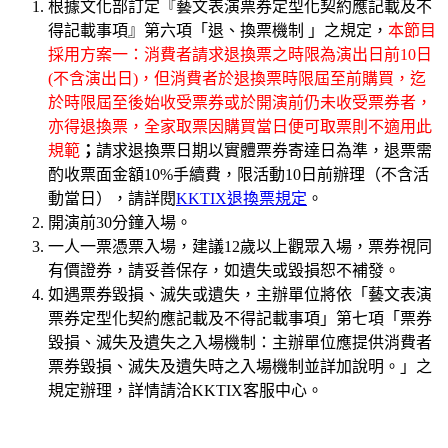
根據文化部訂定『藝文表演票券定型化契約應記載及不
得記載事項』第六項「退、換票機制 」之規定，
本節目
採用方案一：消費者請求退換票之時限為演出日前10日
(不含演出日)，但消費者於退換票時限屆至前購買，迄
於時限屆至後始收受票券或於開演前仍未收受票券者，
亦得退換票，全家取票因購買當日便可取票則不適用此
規範
；
請求退換票日期以實體票券寄達日為準，退票需
酌收票面金額10%手續費，限活動10日前辦理（不含活
動當日），請詳閱
KKTIX退換票規定
。
開演前30分鐘入場。
一人一票憑票入場，建議12歲以上觀眾入場，票券視同
有價證券，請妥善保存，如遺失或毀損恕不補發。
如遇票券毀損、滅失或遺失，主辦單位將依「藝文表演
票券定型化契約應記載及不得記載事項」第七項「票券
毀損、滅失及遺失之入場機制：主辦單位應提供消費者
票券毀損、滅失及遺失時之入場機制並詳加說明。」之
規定辦理，詳情請洽KKTIX客服中心。