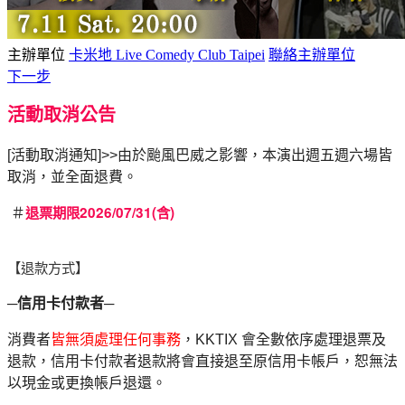
主辦單位
卡米地 Live Comedy Club Taipei
聯絡主辦單位
下一步
活動取消公告
[
活動取消通知
]>>
由於颱風巴威之影響，本演出週五週六場皆
取消，並全面退費。
2026/07/31(
)
＃
退票期限
含
【退款方式】
─
信用卡付款者
─
消費者
皆無須處理任何事務
，
KKTIX
會全數依序處理退票及
退款，信用卡付款者退款將會直接退至原信用卡帳戶，恕無法
以現金或更換帳戶退還。