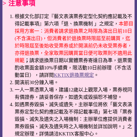
> 注意事項
根據文化部訂定『藝文表演票券定型化契約應記載及不
得記載事項』第六項「退、換票機制 」之規定，
本節目
採用方案一：消費者請求退換票之時限為演出日前10日
(不含演出日)，但消費者於退換票時限屆至前購買，迄
於時限屆至後始收受票券或於開演前仍未收受票券者，
亦得退換票，全家取票因購買當日便可取票則不適用此
規範
；
請求退換票日期以實體票券寄達日為準，退票需
酌收票面金額10%手續費，限活動10日前辦理（不含活
動當日），請詳閱
KKTIX退換票規定
。
開演前30分鐘入場。
一人一票憑票入場，建議12歲以上觀眾入場，票券視同
有價證券，請妥善保存，如遺失或毀損恕不補發。
如遇票券毀損、滅失或遺失，主辦單位將依「藝文表演
票券定型化契約應記載及不得記載事項」第七項「票券
毀損、滅失及遺失之入場機制：主辦單位應提供消費者
票券毀損、滅失及遺失時之入場機制並詳加說明。」之
規定辦理，詳情請洽KKTIX客服中心。