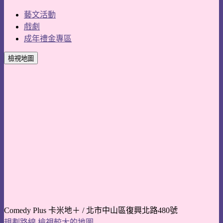
藝文活動
戲劇
成年禮金專區
檢視地圖
Comedy Plus 卡米地＋ / 北市中山區復興北路480號
規劃路線
檢視較大的地圖