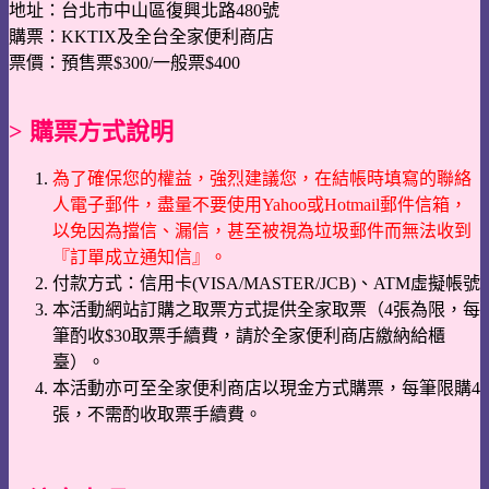
地址：台北市中山區復興北路480號
購票：KKTIX及全台全家便利商店
票價：預售票$300/一般票$400
> 購票方式說明
為了確保您的權益，強烈建議您，在結帳時填寫的聯絡
人電子郵件，盡量不要使用Yahoo或Hotmail郵件信箱，
以免因為擋信、漏信，甚至被視為垃圾郵件而無法收到
『訂單成立通知信』。
付款方式：信用卡(VISA/MASTER/JCB)、ATM虛擬帳號
本活動網站訂購之取票方式提供全家取票（4張為限，每
筆酌收$30取票手續費，請於全家便利商店繳納給櫃
臺）。
本活動亦可至全家便利商店以現金方式購票，每筆限購4
張，不需酌收取票手續費。