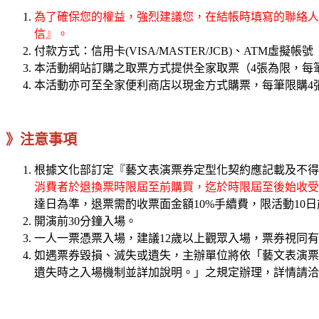
為了確保您的權益，強烈建議您，在結帳時填寫的聯絡人電
信』。
付款方式：信用卡(VISA/MASTER/JCB)、ATM虛擬帳號
本活動網站訂購之取票方式提供全家取票（4張為限，每筆
本活動亦可至全家便利商店以現金方式購票，每筆限購4
》注意事項
根據文化部訂定『藝文表演票券定型化契約應記載及不得
消費者於退換票時限屆至前購買，迄於時限屆至後始收受
達日為準，退票需酌收票面金額10%手續費，限活動10
開演前30分鐘入場。
一人一票憑票入場，建議12歲以上觀眾入場，票券視同
如遇票券毀損、滅失或遺失，主辦單位將依「藝文表演票
遺失時之入場機制並詳加說明。」之規定辦理，詳情請洽K