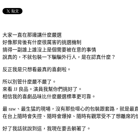
大家一直在那邊講什麼嚴選
好像那背後有什麼很厲害的挑選機制
搞得一副誰上誰沒上是個需要被在意的事情
說真的，不就包裝一下騙騙外行人，是在認真什麼？
反正我是只想看最真的喜劇啦。
所以別管什麼嚴不嚴了。
來看 JJ 良品。演員我幫你們挑好了。
相信我的喜劇品味比什麼嚴選標準更可靠。
最 raw、最生猛的現場，沒有那些噁心的包裝跟套路，就是最
在台上隨時會失控、隨時會爆掉、隨時有觀眾受不了想離席的情
好了我話就說到這，我現在要去躺著了。