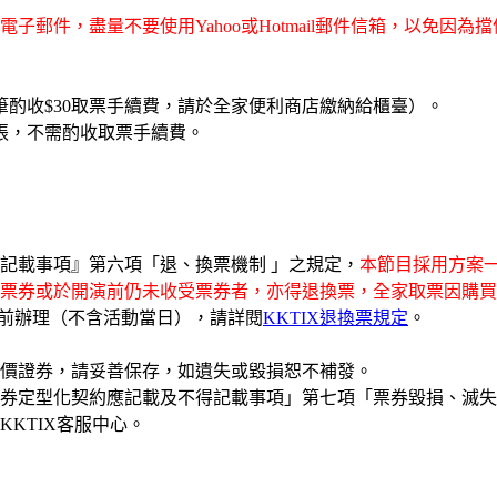
子郵件，盡量不要使用Yahoo或Hotmail郵件信箱，以免因
酌收$30取票手續費，請於全家便利商店繳納給櫃臺）。
張，不需酌收取票手續費。
記載事項』第六項「退、換票機制 」之規定，
本節目採用方案一
票券或於開演前仍未收受票券者，亦得退換票，全家取票因購買
日前辦理（不含活動當日），請詳閱
KKTIX退換票規定
。
有價證券，請妥善保存，如遺失或毀損恕不補發。
券定型化契約應記載及不得記載事項」第七項「票券毀損、滅失
KTIX客服中心。