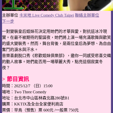
主辦單位
卡米地 Live Comedy Club Taipei
聯絡主辦單位
下一步
一對變裝皇后姐妹花決定用她們的才華與愛，對抗這冰冷現
實。在最不被期待的聖誕夜，她們將上演一場充滿歌舞與歡笑
的盛大變裝秀。然而，舞台背後，是兩位皇后為夢想、為自由
奮鬥的淚水與汗水。
音樂喜劇脫口秀《悲歡姐妹俱樂部》，邀你一同感受悲喜交織
的動人故事。她們能否用一場華麗大秀，點亮這個寂寞冬
夜？
> 節目資訊
時間：2025/12/7 （日）15:00
場地：Two Three Comedy
地址：台北市中山區林森北路286號B1
購票：KKTIX及全台全家便利商店
票價：早鳥（預售）票 600元 /一般票 750元