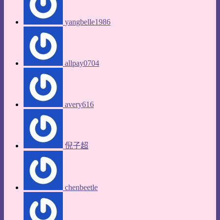
yangbelle1986
allpay0704
avery616
倪子超
chenbeetle