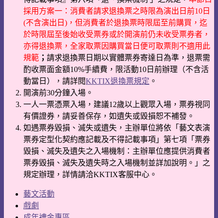
採用方案一：消費者請求退換票之時限為演出日前10日
(不含演出日)，但消費者於退換票時限屆至前購買，迄
於時限屆至後始收受票券或於開演前仍未收受票券者，
亦得退換票，全家取票因購買當日便可取票則不適用此
規範
；
請求退換票日期以實體票券寄達日為準，退票需
酌收票面金額10%手續費，限活動10日前辦理（不含活
動當日），請詳閱
KKTIX退換票規定
。
開演前30分鐘入場。
一人一票憑票入場，建議12歲以上觀眾入場，票券視同
有價證券，請妥善保存，如遺失或毀損恕不補發。
如遇票券毀損、滅失或遺失，主辦單位將依「藝文表演
票券定型化契約應記載及不得記載事項」第七項「票券
毀損、滅失及遺失之入場機制：主辦單位應提供消費者
票券毀損、滅失及遺失時之入場機制並詳加說明。」之
規定辦理，詳情請洽KKTIX客服中心。
藝文活動
戲劇
成年禮金專區