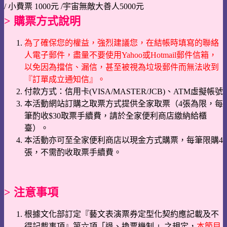
/ 小費票 1000元 /宇宙無敵大善人5000元
> 購票方式說明
為了確保您的權益，強烈建議您，在結帳時填寫的聯絡
人電子郵件，盡量不要使用Yahoo或Hotmail郵件信箱，
以免因為擋信、漏信，甚至被視為垃圾郵件而無法收到
『訂單成立通知信』。
付款方式：信用卡(VISA/MASTER/JCB)、ATM虛擬帳號
本活動網站訂購之取票方式提供全家取票（4張為限，每
筆酌收$30取票手續費，請於全家便利商店繳納給櫃
臺）。
本活動亦可至全家便利商店以現金方式購票，每筆限購4
張，不需酌收取票手續費。
> 注意事項
根據文化部訂定『藝文表演票券定型化契約應記載及不
得記載事項』第六項「退、換票機制 」之規定，
本節目