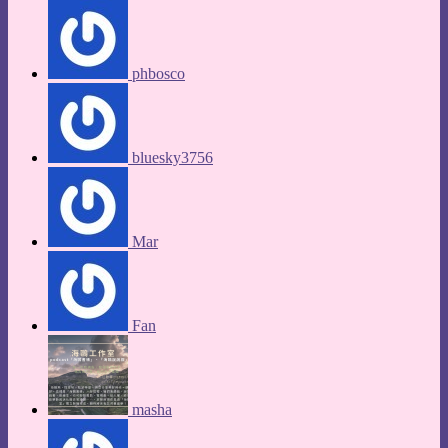
phbosco
bluesky3756
Mar
Fan
masha