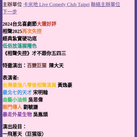
主辦單位
卡米地 Live Comedy Club Taipei
聯絡主辦單位
下一步
2024台北喜劇節
大獲好評
相聲2025
再次失控
經典紮實硬功底
低俗放蕩腥羶色
《相聲失控》才不跟你五四三
特邀演出：
百變巨猩
陳大天
表演者:
台灣最強八零後相聲演員
黃逸豪
最北七的天才
宋明翰
曲藝小油條
吳思偉
剛門傳人
劉毓謙
暴走外星生物
吳胤頡
演出段目：
一飛蔥天（巨猩版）