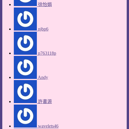
徐怡娟
njbp6
p763118p
Andy
許書源
wavelets46