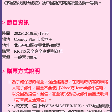
《茅屋為秋風所破歌》獲中國語文朗讀評選活動一等獎。
> 節目資訊
時間：2025/12/10(三) 19:30
場地：Comedy Plus 卡米地＋
地址：北市中山區復興北路480號
購票：KKTIX及全台全家便利商店
票價：一般票 700元
> 購票方式說明
為了確保您的權益，強烈建議您，在結帳時填寫的聯絡
人電子郵件，盡量不要使用Yahoo或Hotmail郵件信箱，
以免因為擋信、漏信，甚至被視為垃圾郵件而無法收到
『訂單成立通知信』。
付款方式：信用卡(VISA/MASTER/JCB)、ATM虛擬帳號
本活動網站訂購之取票方式提供全家取票（4張為限，每