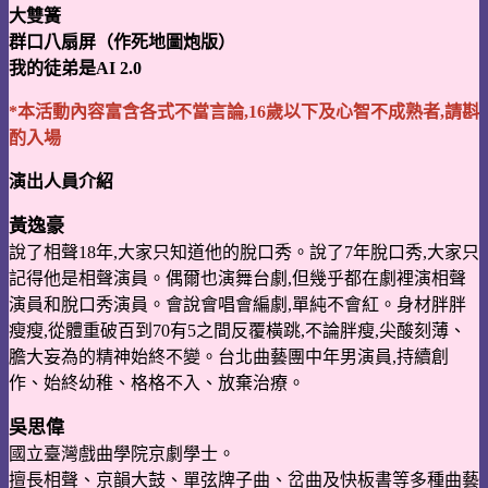
大雙簧
群口八扇屏（作死地圖炮版）
我的徒弟是AI 2.0
*本活動內容富含各式不當言論,16歲以下及心智不成熟者,請斟
酌入場
演出人員介紹
黃逸豪
說了相聲18年,大家只知道他的脫口秀。說了7年脫口秀,大家只
記得他是相聲演員。偶
爾也演舞台劇,但幾乎都在劇裡演相聲
演員和脫口秀演員。會說會唱會編劇,單純不會
紅。身材胖胖
瘦瘦,從體重破百到70有5之間反覆橫跳,不論胖瘦,尖酸刻薄、
膽大妄為
的精神始終不變。台北曲藝團中年男演員,持續創
作、始終幼稚、格格不入、放棄治療。
吳思偉
國立臺灣戲曲學院京劇學士。
擅長相聲、京韻大鼓、單弦牌子曲、岔曲及快板書等多種曲藝