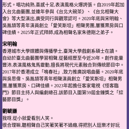
形式。唱功純熟,喜感十足
,表演風格火爆誇張。自2019年起加
入台北曲藝團,並連年參與《台北大碗茶》、《台北相
聲大
會》等大型演出,廣受同行與觀眾認可。2020年底與宋明翰、
吳胤頡等青年演員創
立「愛笑斯坦」相聲男團,屢獲票房與口
碑佳績。2025年正式拜師,成為相聲名家朱德剛
之弟子。
宋明翰
香港城市大學媒體與傳播學士,臺灣大學戲劇系碩士在讀。
自幼於臺北曲藝團學習相聲,從藝經歷至今近20年。創作能量
豐沛,表演風格鬼馬靈動
,擅長將現代元素融合到傳統節目中。
2017年於香港成立「鳴春社」,致力推廣說唱曲
藝。2020年底
與吳思偉、吳胤頡等青年相聲演員創立「愛笑斯坦」相聲男
團,屢獲票房、口碑佳績。2023年起擔任客家電視《怪客臨
門》節目主持人與編劇總召,該節目入圍第59屆金鐘獎之「綜
藝節目獎」。
劉毓謙
我呀,從小就愛看別人笑。
很合理嘛,聽相聲自己笑著笑著不過癮,得把別人逗樂才好玩