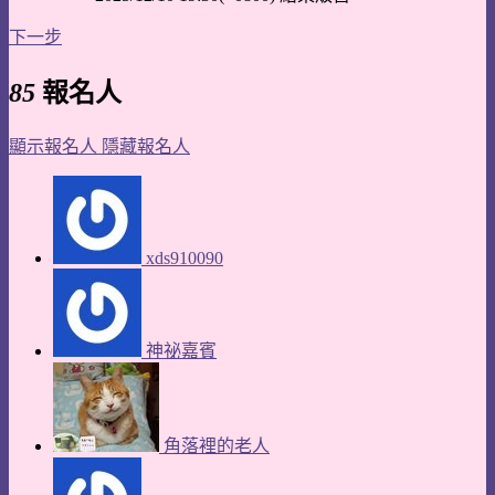
下一步
85
報名人
顯示報名人
隱藏報名人
xds910090
神祕嘉賓
角落裡的老人