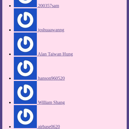
200357sam
joshuaawanng
Alan Taiwan Hung
hanson960520
William Shang
airbase0620