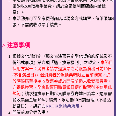
筆酌收$30取票手續費，請於全家便利商店繳納給櫃
臺）。
本活動亦可至全家便利商店以現金方式購票，每筆限購4
張，不需酌收取票手續費。
> 注意事項
根據文化部訂定『藝文表演票券定型化契約應記載及不
得記載事項』第六項「退、換票機制 」之規定，
本節目
採用方案一：消費者請求退換票之時限為演出日前10日
(不含演出日)，但消費者於退換票時限屆至前購買，迄
於時限屆至後始收受票券或於開演前仍未收受票券者，
亦得退換票，全家取票因購買當日便可取票則不適用此
規範
；
請求退換票日期以實體票券寄達日為準，退票需
酌收票面金額10%手續費，限活動10日前辦理（不含活
動當日），請詳閱
KKTIX退換票規定
。
開演前30分鐘入場。