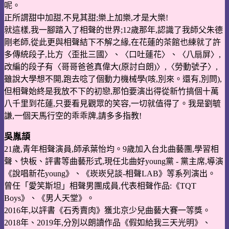
呢。
正所謂甜中加甜,不見其甜;樂上加樂,才是大樂!
就這樣,我一腳踏入了相聲的世界;12歲那年,認識了我師父朱德
剛老師,從此更與相聲
結下不解之緣,在花蓮的茶館也練就了許
多傳統段子,比方〈歪批三國〉、〈口吐蓮花〉、
〈八扇屏〉,
改編的段子有〈哥哥爸爸真偉大(原討白朗)〉,〈勞動號子〉,
雖說大學想不開,跑去唸了個動力機械學(咳,別來。還有,別問),
但相聲始終是我放不下的初戀,那怕
要演出得從新竹搞個十萬
八千里到花蓮,只要看見觀眾的笑容,一切就值得了。
我是劉毓
謙,一個天馬行空的乖乖牌,請多多指教!
吳胤頡
21歲,青年相聲演員,師承葉怡均。9歲加入台北曲藝團,學習相
聲、快板、評書等曲藝
形式,現任北曲好young黨 - 黨主席,導演
《說唱新花young》、《崁崁兒談-相聲LAB》等系
列演出。
曾任「愛笑斯坦」相聲男團成員,代表相聲作品:《TQT
Boys》、《男人天堂》。
2016年,以評書《石秀賣肉》獲北京少兒曲藝大賽一等獎。
2018年、2019年,分別以朗讀
作品《假如給我三天光明》、