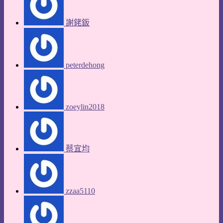
謝銠鈑
peterdehong
zoeylin2018
蔡宜均
zzaa5110