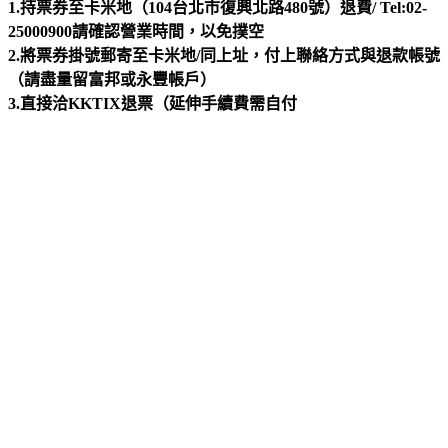
1.持票券至卡米地（104台北市復興北路480號）退費/ Tel:02-
25000900請確認營業時間，以免撲空
2.將票券掛號郵寄至卡米地/同上址，付上聯絡方式與退款帳號
（請盡量留富邦或永豐帳戶）
3.直接洽KKTIX退票（延伸手續費需自付