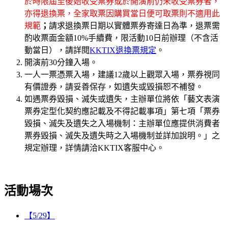
於時限屆至後始收受票券或於開演前仍未收受票券者，
亦得退換票，全家取票因購買當日便可取票則不適用此
規範
；
請求退換票日期以實體票券寄達日為準，退票需
酌收票面金額10%手續費，限活動10日前辦理（不含活
動當日），請詳閱
KKTIX退換票規定
。
開演前30分鐘入場。
一人一票憑票入場，建議12歲以上觀眾入場，票券視同
有價證券，請妥善保存，如遺失或毀損恕不補發。
如遇票券毀損、滅失或遺失，主辦單位將依「藝文表演
票券定型化契約應記載及不得記載事項」第七項「票券
毀損、滅失及遺失之入場機制：主辦單位應提供消費者
票券毀損、滅失及遺失時之入場機制並詳加說明。」之
規定辦理，詳情請洽KKTIX客服中心。
活動場次
【5/29】