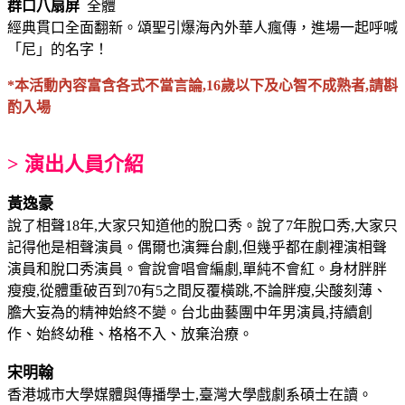
群口八扇屏
全體
經典貫口全面翻新。頌聖引爆海內外華人瘋傳，進場一起呼喊
「尼」的名字！
*本活動內容富含各式不當言論,16歲以下及心智不成熟者,請斟
酌入場
> 演出人員介紹
黃逸豪
說了相聲18年,大家只知道他的脫口秀。說了7年脫口秀,大家只
記得他是相聲演員。偶
爾也演舞台劇,但幾乎都在劇裡演相聲
演員和脫口秀演員。會說會唱會編劇,單純不會
紅。身材胖胖
瘦瘦,從體重破百到70有5之間反覆橫跳,不論胖瘦,尖酸刻薄、
膽大妄為
的精神始終不變。台北曲藝團中年男演員,持續創
作、始終幼稚、格格不入、放棄治療。
宋明翰
香港城市大學媒體與傳播學士,臺灣大學戲劇系碩士在讀。