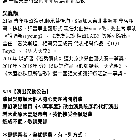
謙,一個天馬行空的乖乖牌,請多多指教!
吳胤頡
21歲,青年相聲演員,師承葉怡均。9歲加入台北曲藝團,學習相
聲、快板、評書等曲藝
形式,現任北曲好young黨 - 黨主席,導演
《說唱新花young》、《崁崁兒談-相聲LAB》等系
列演出。
曾任「愛笑斯坦」相聲男團成員,代表相聲作品:《TQT
Boys》、《男人天堂》。
2016年,以評書《石秀賣肉》獲北京少兒曲藝大賽一等獎。
2018年、2019年,分別以朗讀
作品《假如給我三天光明》、
《茅屋為秋風所破歌》獲中國語文朗讀評選活動一等獎。
5/25【演出異動公告】
演員吳胤頡因個人身心問題臨時辭演
原訂演出段目《AI萬事屋》改由演員段彥希代打演出
若因此原因需退票者，我們接受全額退費
造成不便，敬請見諒
＊需退票者，全額退費，有下列方式：