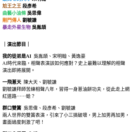
尬王之王
段彥希
曲藝小油條
吳思偉
剛門傳人
劉毓謙
暴走外星生物
吳胤頡
｜演出節目｜
我的徒弟是AI
吳胤頡、宋明翰、黃逸豪
AI時代來臨，相聲表演該如何應對？史上最難以理解的相聲
演出即將展開。
一飛蔥天
陳大天、劉毓謙
劉毓謙拜師苦練相聲八年，習得一身蔥油餅功夫，從此走上網
紅道路⋯⋯蛤？
群口雙簧
吳思偉、段彥希、劉毓謙
兩人世界的雙簧表演，引來了小三搞破壞，男上加男再加男，
畫面過度刺激了吧！