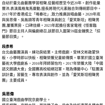
自幼於臺北曲藝團學習相聲,從藝經歷至今近20年。創作能量
豐沛,表演風格鬼馬靈動,擅長將現代元素融合到傳統節目中。
2017年於香港成立「鳴春社」,致力推廣說唱曲藝。2020年底
與吳思偉、吳胤頡等青年相聲演員創立「愛笑斯坦」相聲男
團,屢獲票房、口碑佳績。2023年起擔任客家電視《怪客臨
門》節目主持人與編劇總召,該節目入圍第59屆金鐘獎之「綜
藝節目獎」。
段彥希
台北曲藝團演員，練功房結業。主修戲劇，受林文彬啟蒙快
板，小學時即以快板、相聲榮獲兒童薪傳獎。畢業於國立臺灣
藝術大學戲劇系，2016年拜師葉怡均，2017年榮獲大陸「中國
語文朗讀大會」全國賽高校組總冠軍。現為傳藝中心「駐團演
訓計畫」習藝生，專攻表演與創作，並為「愛笑斯坦相聲男
團」主要成員。
吳思偉
國立臺灣戲曲學院京劇學士。