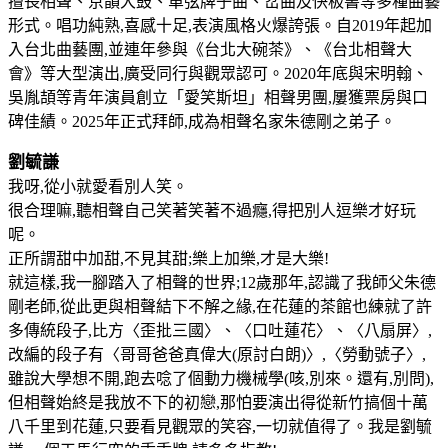
擅長相聲、京韻大鼓、單弦牌子曲、岔曲及快板書等多種曲藝
形式。唱功純熟,喜感十足
,表演風格火爆誇張。自2019年起加
入台北曲藝團,並連年參與《台北大碗茶》、《台北相
聲大
會》等大型演出,廣受同行與觀眾認可。2020年底與宋明翰、
吳胤頡等青年演員創
立「愛笑斯坦」相聲男團,屢獲票房與口
碑佳績。2025年正式拜師,成為相聲名家朱德剛
之弟子。
劉毓謙
我呀,從小就愛看別人笑。
很合理嘛,聽相聲自己笑著笑著不過癮,得把別人逗樂才好玩
呢。
正所謂甜中加甜,不見其甜;樂上加樂,才是大樂!
就這樣,我一腳踏入了相聲的世界;12歲那年,認識了我師父朱德
剛老師,從此更與相聲
結下不解之緣,在花蓮的茶館也練就了許
多傳統段子,比方〈歪批三國〉、〈口吐蓮花〉、
〈八扇屏〉,
改編的段子有〈哥哥爸爸真偉大(原討白朗)〉,〈勞動號子〉,
雖說大學想不開,跑去唸了個動力機械學(咳,別來。還有,別問),
但相聲始終是我放不下的初戀,那怕
要演出得從新竹搞個十萬
八千里到花蓮,只要看見觀眾的笑容,一切就值得了。
我是劉毓