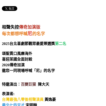
相聲失控
傳奇加演版
尼
每次都想呼喊
的名字
2025台北喜劇節觀眾最愛票選獎
第二名
頌聖貫口風靡海外
喜迎某國全面封殺
2026傳奇加演
邀您一同現場呼喊「尼」的名字
特邀演出：
百變巨猩
陳大天
表演者:
台灣最強八零後相聲演員
黃逸豪
最北七的天才
宋明翰