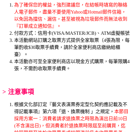
為了確保您的權益，強烈建議您，在結帳時填寫的聯絡
人電子郵件，盡量不要使用Yahoo或Hotmail郵件信箱，
以免因為擋信、漏信，甚至被視為垃圾郵件而無法收到
『訂單成立通知信』。
付款方式：信用卡(VISA/MASTER/JCB)、ATM虛擬帳號
本活動網站訂購之取票方式提供全家取票（4張為限，每
筆酌收$30取票手續費，請於全家便利商店繳納給櫃
臺）。
本活動亦可至全家便利商店以現金方式購票，每筆限購4
張，不需酌收取票手續費。
> 注意事項
根據文化部訂定『藝文表演票券定型化契約應記載及不
得記載事項』第六項「退、換票機制 」之規定，
本節目
採用方案一：消費者請求退換票之時限為演出日前10日
(不含演出日)，但消費者於退換票時限屆至前購買，迄