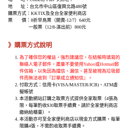
地 址：台北市中山區復興北路480號
購票方式：KKTIX及全台全家便利商店
票 價：8折早鳥票（開賣-12/7）640元
一般票（12/8-演出前）800元
》購票方式說明
為了確保您的權益，強烈建議您，在結帳時填寫的
聯絡人電子郵件，盡量不要使用Yahoo或Hotmail郵
件信箱，以免因為擋信、漏信，甚至被視為垃圾郵
件而無法收到『訂單成立通知信』。
付款方式：信用卡(VISA/MASTER/JCB)、ATM虛
擬帳號
本活動網站訂購之取票方式提供全家取票（4張為
限，每筆酌收$30取票手續費，請於全家便利商店
繳納給櫃臺）。
本活動亦可至全家便利商店以現金方式購票，每筆
限購4張，不需酌收取票手續費。