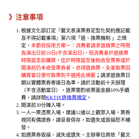
》注意事項
根據文化部訂定『藝文表演票券定型化契約應記載
及不得記載事項』第六項「退、換票機制 」之規
定，
本節目採用方案一：消費者請求退換票之時限
為演出日前10日(不含演出日)，但消費者於退換票
時限屆至前購買，迄於時限屆至後始收受票券或於
開演前仍未收受票券者，亦得退換票，全家取票因
購買當日便可取票則不適用此規範
；
請求退換票日
期以實體票券寄達日為準，請於活動前十天辦理
（不含活動當日），退票需酌收票面金額10%手續
費，請詳閱
KKTIX退換票規定
。
開演前30分鐘入場。
一人一票憑票入場，建議12歲以上觀眾入場，票券
視同有價證券，請妥善保存，如遺失或毀損恕不補
發。
如遇票券毀損、滅失或遺失，主辦單位將依「藝文