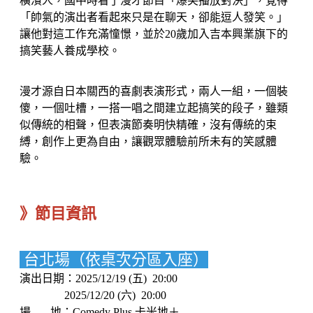
橫濱人，國中時看了漫才節目「爆笑播放對決」，覺得
「帥氣的演出者看起來只是在聊天，卻能逗人發笑。」
讓他對這工作充滿憧憬，並於20歲加入吉本興業旗下的
搞笑藝人養成學校。
漫才源自日本關西的喜劇表演形式，兩人一組，一個裝
傻，一個吐槽，一搭一唱之間建立起搞笑的段子，雖類
似傳統的相聲，但表演節奏明快精確，沒有傳統的束
縛，創作上更為自由，讓觀眾體驗前所未有的笑感體
驗。
》節目資訊
台北場（依桌次分區入座）
演出日期：2025/12/19 (五) 20:00
2025/12/20 (六) 20:00
場 地：Comedy Plus 卡米地＋