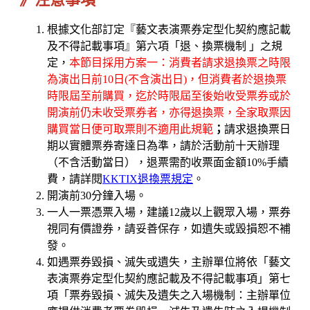
根據文化部訂定『藝文表演票券定型化契約應記載
及不得記載事項』第六項「退、換票機制 」之規
定，
本節目採用方案一：消費者請求退換票之時限
為演出日前10日(不含演出日)，但消費者於退換票
時限屆至前購買，迄於時限屆至後始收受票券或於
開演前仍未收受票券者，亦得退換票，全家取票因
購買當日便可取票則不適用此規範
；
請求退換票日
期以實體票券寄達日為準，請於活動前十天辦理
（不含活動當日），退票需酌收票面金額10%手續
費，請詳閱
KKTIX退換票規定
。
開演前30分鐘入場。
一人一票憑票入場，建議12歲以上觀眾入場，票券
視同有價證券，請妥善保存，如遺失或毀損恕不補
發。
如遇票券毀損、滅失或遺失，主辦單位將依「藝文
表演票券定型化契約應記載及不得記載事項」第七
項「票券毀損、滅失及遺失之入場機制：主辦單位