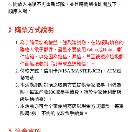
4. 開放入場後不再重新整隊，並且時間到後即開放下一
順序入場。
》購票方式說明
為了確保您的權益，強烈建議您，在結帳時填寫的
聯絡人電子郵件，盡量不要使用Yahoo或Hotmail郵
件信箱，以免因為擋信、漏信，甚至被視為垃圾郵
件而無法收到『訂單成立通知信』。
付款方式：信用卡(VISA/MASTER/JCB)、ATM虛
擬帳號
本活動網站訂購之取票方式提供全家取票（4張為
限，每筆酌收$30取票手續費，請於全家便利商店
繳納給櫃臺）。
本活動亦可至全家便利商店以現金方式購票，每筆
限購4張，不需酌收取票手續費。
》注意事項