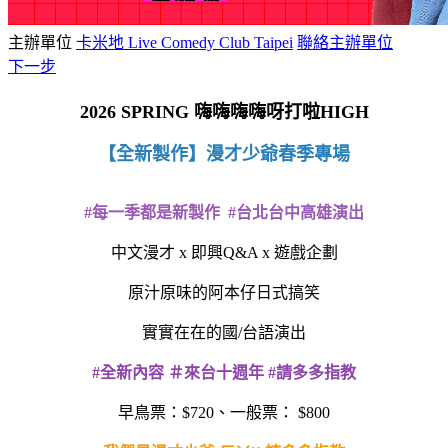
主辦單位
卡米地 Live Comedy Club Taipei
聯絡主辦單位
下一步
2026 SPRING 嗨嗨嗨嗨呀打啦HIGH
【全新製作】漫才少爺春季專場
#每一季都是新製作
#
台北台中高雄演出
中文漫才 x 即興Q&A x 遊戲企劃
原汁原味的阿本仔日式搞笑
實實在在的國/台語演出
#全新內容 ＃來台十週年 #請多多指教
早鳥票：$720、一般票： $800