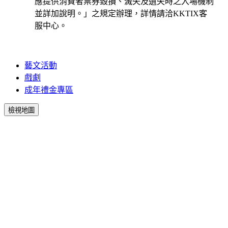
應提供消費者票券毀損、滅失及遺失時之入場機制
並詳加說明。」之規定辦理，詳情請洽KKTIX客
服中心。
藝文活動
戲劇
成年禮金專區
檢視地圖