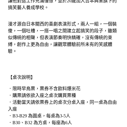
讓他對這工作充滿憧憬，並於20歲加入吉本興業旗下的
搞笑藝人養成學校。
漫才源自日本關西的喜劇表演形式，兩人一組，一個裝
傻，一個吐槽，一搭一唱之間建立起搞笑的段子，雖類
似傳統的相聲，但表演節奏明快精確，沒有傳統的束
縛，創作上更為自由，讓觀眾體驗前所未有的笑感體
驗。
【桌次說明】
．限時早鳥票，票券不含飲料爆米花
．購票請依欲入座之桌次購買票種
．活動當天請依票券上的桌次分桌入座，同一桌為自由
入座
．B3-B29 為圓桌，每桌為3-5人
．B30、B32 為方桌，每座為6人