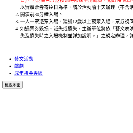
日)，但消費者於退換票時限屆至前購買，迄於時限
以實體票券寄達日為準，請於活動前十天辦理（不含活
開演前30分鐘入場。
一人一票憑票入場，建議12歲以上觀眾入場，票券視
如遇票券毀損、滅失或遺失，主辦單位將依「藝文表
失及遺失時之入場機制並詳加說明。」之規定辦理，詳
藝文活動
戲劇
成年禮金專區
檢視地圖