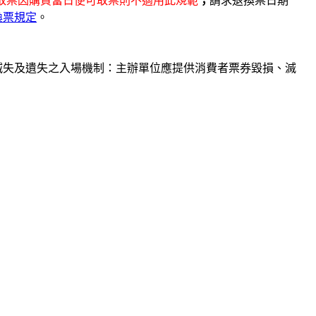
取票因購買當日便可取票則不適用此規範
；
請求退換票日期
換票規定
。
滅失及遺失之入場機制：主辦單位應提供消費者票券毀損、滅