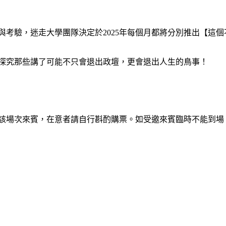
驗與考驗，迷走大學團隊決定於2025年每個月都將分別推出【這
探究那些講了可能不只會退出政壇，更會退出人生的鳥事！
告該場次來賓，在意者請自行斟酌購票。如受邀來賓臨時不能到場