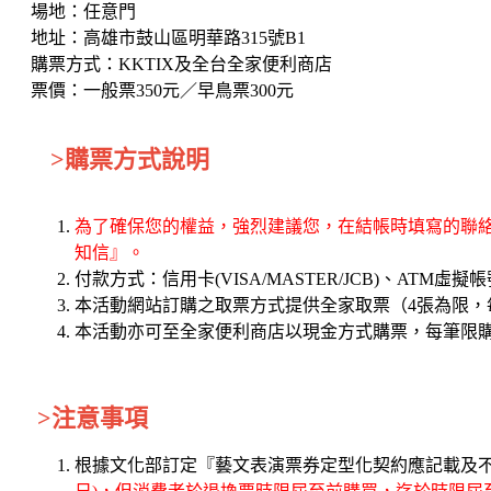
場地：任意門
地址：高雄市鼓山區明華路315號B1
購票方式：KKTIX及全台全家便利商店
票價：一般票350元／早鳥票300元
>購票方式說明
為了確保您的權益，強烈建議您，在結帳時填寫的聯絡人
知信』。
付款方式：信用卡(VISA/MASTER/JCB)、ATM虛擬
本活動網站訂購之取票方式提供全家取票（4張為限，
本活動亦可至全家便利商店以現金方式購票，每筆限購
>注意事項
根據文化部訂定『藝文表演票券定型化契約應記載及不