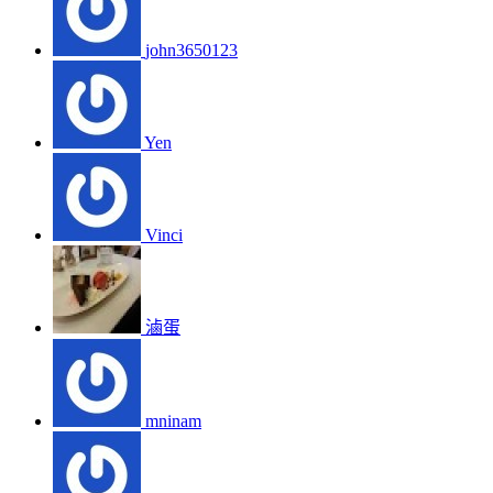
john3650123
Yen
Vinci
滷蛋
mninam