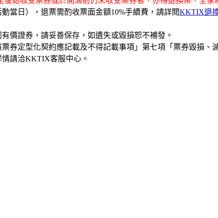
屆至後始收受票券或於開演前仍未收受票券者，亦得退換票，全家
動當日），退票需酌收票面金額10%手續費，請詳閱
KKTIX退
同有價證券，請妥善保存，如遺失或毀損恕不補發。
演票券定型化契約應記載及不得記載事項」第七項「票券毀損、
情請洽KKTIX客服中心。