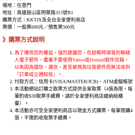
場地：任意門
地址：高雄鼓山區明華路315號B1
購票方式：KKTIX及全台全家便利商店
票價：一般票600元／預售票500元
》購票方式說明
為了確保您的權益，強烈建議您，在結帳時填寫的聯絡
人電子郵件，盡量不要使用Yahoo或Hotmail郵件信箱，
以免因為擋信、漏信，甚至被視為垃圾郵件而無法收到
『訂單成立通知信』。
付款方式：信用卡(VISA/MASTER/JCB)、ATM虛擬帳號
本活動網站訂購之取票方式提供全家取票（4張為限，每
筆酌收$30取票手續費，請於全家便利商店繳納給櫃
臺）。
本活動亦可至全家便利商店以現金方式購票，每筆限購4
張，不需酌收取票手續費。