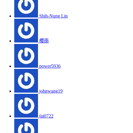
Shih-Nung Lin
櫻雨
power5936
johnwang19
fai0722