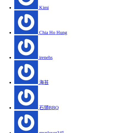
Kimi
Chia Ho Hung
irenehs
海苔
石頭BBQ
mvplover345