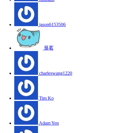
jason6153506
吳茗
charleswang1220
Tim Ko
Adam Yen