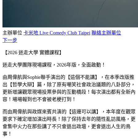
主辦單位
卡米地 Live Comedy Club Taipei
聯絡主辦單位
下一步
【2026 迷走大學 實體課程】
迷走大學團隊現場課程，2026年版，全面啟動！
由周偉航與Sophie聯手演出的【這個不能講】，在本季改版推
出【哲學大辯】篇，除了原有嘲笑社會政治議題的八卦部分，
更新增讓觀眾現場投票參與的互動橋段！每次演出都有全新內
容！場場報到也不會被老梗打到！
而由周偉航與政媒來賓共演的【這邊可以講】，本年度在觀眾
要求下確定增加演出時長！除了保持去年的隨性亂訪風格，更
會集中火力在那些講了不只會退出政壇，更會退出人生的鳥
事！