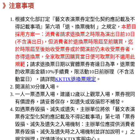
》注意事項
根據文化部訂定『藝文表演票券定型化契約應記載及不
得記載事項』第六項「退、換票機制 」之規定，
本節目
採用方案一：消費者請求退換票之時限為演出日前10日
(不含演出日)，但消費者於退換票時限屆至前購買，迄
於時限屆至後始收受票券或於開演前仍未收受票券者，
亦得退換票，全家取票因購買當日便可取票則不適用此
規範
；
請求退換票日期以實體票券寄達日為準，退票需
酌收票面金額10%手續費，限活動10日前辦理（不含活
動當日），請詳閱
KKTIX退換票規定
。
開演前30分鐘入場。
一人一票憑票入場，建議12歲以上觀眾入場，票券視同
有價證券，請妥善保存，如遺失或毀損恕不補發。
如遇票券毀損、滅失或遺失，主辦單位將依「藝文表演
票券定型化契約應記載及不得記載事項」第七項「票券
毀損、滅失及遺失之入場機制：主辦單位應提供消費者
票券毀損、滅失及遺失時之入場機制並詳加說明。」之
規定辦理，詳情請洽KKTIX客服中心。