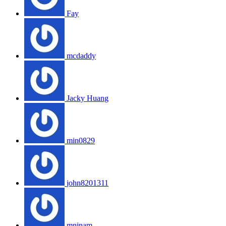
Fay
mcdaddy
Jacky Huang
min0829
john8201311
mninam