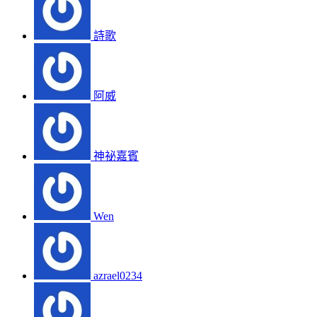
詩歌
阿威
神祕嘉賓
Wen
azrael0234