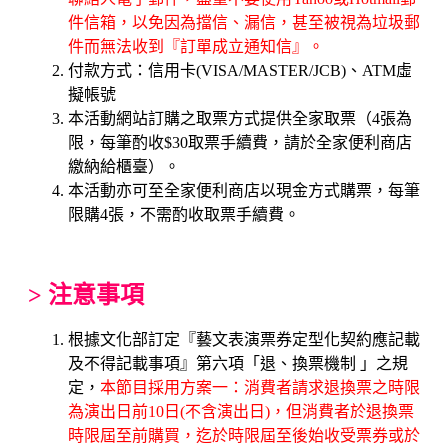
件信箱，以免因為擋信、漏信，甚至被視為垃圾郵
件而無法收到『訂單成立通知信』。
付款方式：信用卡(VISA/MASTER/JCB)、ATM虛
擬帳號
本活動網站訂購之取票方式提供全家取票（4張為
限，每筆酌收$30取票手續費，請於全家便利商店
繳納給櫃臺）。
本活動亦可至全家便利商店以現金方式購票，每筆
限購4張，不需酌收取票手續費。
>
注意事項
根據文化部訂定『藝文表演票券定型化契約應記載
及不得記載事項』第六項「退、換票機制 」之規
定，
本節目採用方案一：消費者請求退換票之時限
為演出日前10日(不含演出日)，但消費者於退換票
時限屆至前購買，迄於時限屆至後始收受票券或於