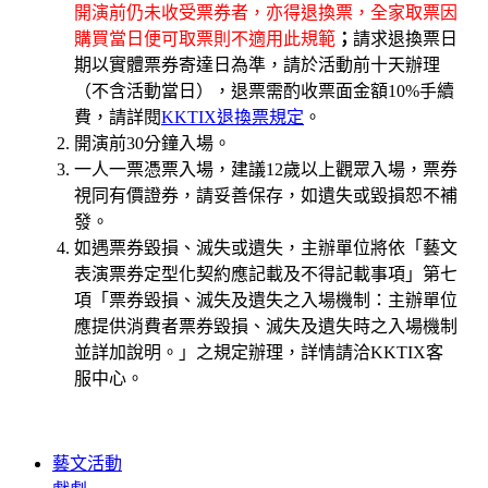
開演前仍未收受票券者，亦得退換票，全家取票因
購買當日便可取票則不適用此規範
；
請求退換票日
期以實體票券寄達日為準，請於活動前十天辦理
（不含活動當日），退票需酌收票面金額10%手續
費，請詳閱
KKTIX退換票規定
。
開演前30分鐘入場。
一人一票憑票入場，建議12歲以上觀眾入場，票券
視同有價證券，請妥善保存，如遺失或毀損恕不補
發。
如遇票券毀損、滅失或遺失，主辦單位將依「藝文
表演票券定型化契約應記載及不得記載事項」第七
項「票券毀損、滅失及遺失之入場機制：主辦單位
應提供消費者票券毀損、滅失及遺失時之入場機制
並詳加說明。」之規定辦理，詳情請洽KKTIX客
服中心。
藝文活動