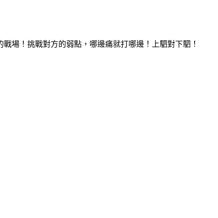
的戰場！挑戰對方的弱點，哪邊痛就打哪邊！上駟對下駟！