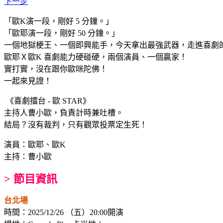
下一步
「歐K演一段，剛好 5 分鐘。」
「歐耶演一段，剛好 50 分鐘。」
一個地獄梗王、一個即興能手，今天拿出最強武器，走進喜劇
歐耶Ｘ歐K 喜劇能力硬碰硬，兩個演員、一個贏家！
實打實，沒在跟你歐咪陀佛！
一起來見證！
《喜劇擂台 - 歐 STAR》
主持人曹小歐，負責計時兼吐槽。
結局？沒有裁判，只有觀眾投票定生死！
演員：歐耶、歐K
主持：曹小歐
> 節目資訊
台北場
時間：2025/12/26 （五）20:00開演