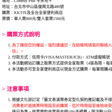
場地：Comedy Plus 卡米地＋
地址：台北市中山區復興北路480號
購票：KKTIX及全台全家便利商店
票價：單人票800元/雙人套票1500元
> 購票方式說明
為了確保您的權益，強烈建議您，在結帳時填寫的聯絡人電
信』。
付款方式：信用卡(VISA/MASTER/JCB)、ATM虛擬帳號
本活動網站訂購之取票方式提供全家取票（4張為限，每筆
本活動亦可至全家便利商店以現金方式購票，每筆限購4
> 注意事項
根據文化部訂定『藝文表演票券定型化契約應記載及不得
消費者於退換票時限屆至前購買，迄於時限屆至後始收受
達日為準，退票需酌收票面金額10%手續費，限活動10