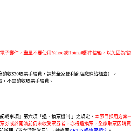
子郵件，盡量不要使用Yahoo或Hotmail郵件信箱，以免因
酌收$30取票手續費，請於全家便利商店繳納給櫃臺）。
張，不需酌收取票手續費。
記載事項』第六項「退、換票機制 」之規定，
本節目採用方案一
票券或於開演前仍未收受票券者，亦得退換票，全家取票因購買
日前辦理（不含活動當日），請詳閱
KKTIX退換票規定
。