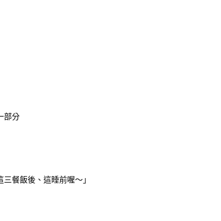
一部分
這三餐飯後、這睡前喔～」