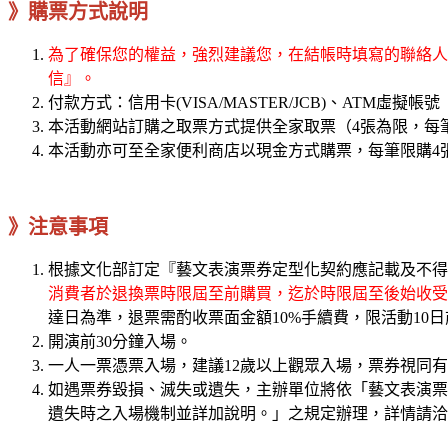
》購票方式說明
為了確保您的權益，強烈建議您，在結帳時填寫的聯絡人電
信』。
付款方式：信用卡(VISA/MASTER/JCB)、ATM虛擬帳號
本活動網站訂購之取票方式提供全家取票（4張為限，每筆
本活動亦可至全家便利商店以現金方式購票，每筆限購4
》注意事項
根據文化部訂定『藝文表演票券定型化契約應記載及不得
消費者於退換票時限屆至前購買，迄於時限屆至後始收受
達日為準，退票需酌收票面金額10%手續費，限活動10
開演前30分鐘入場。
一人一票憑票入場，建議12歲以上觀眾入場，票券視同
如遇票券毀損、滅失或遺失，主辦單位將依「藝文表演票
遺失時之入場機制並詳加說明。」之規定辦理，詳情請洽K