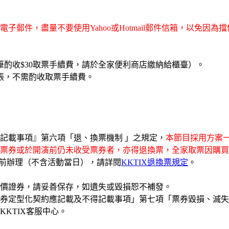
子郵件，盡量不要使用Yahoo或Hotmail郵件信箱，以免因
酌收$30取票手續費，請於全家便利商店繳納給櫃臺）。
張，不需酌收取票手續費。
記載事項』第六項「退、換票機制 」之規定，
本節目採用方案一
票券或於開演前仍未收受票券者，亦得退換票，全家取票因購買
日前辦理（不含活動當日），請詳閱
KKTIX退換票規定
。
有價證券，請妥善保存，如遺失或毀損恕不補發。
券定型化契約應記載及不得記載事項」第七項「票券毀損、滅失
KTIX客服中心。