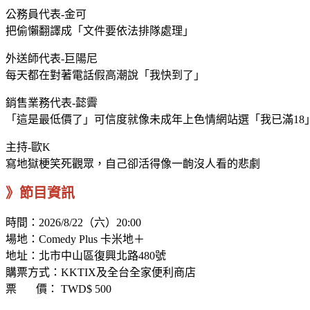
公務員代表-金可
把偷懶翻譯成「文件要依法排隊處理」
外送師代表-巨陽尼
每天都在對著電話假高潮說「我快到了」
銷售業務代表-懿霽
「這是最低價了」可信度就像未成年上色情網站選「我已滿18
主持-歐K
寫地獄梗笑死觀眾，自己卻活得像一齣沒人看的悲劇
》節目資訊
時間：2026/8/22（六）20:00
場地：Comedy Plus 卡米地＋
地址：北市中山區復興北路480號
購票方式：KKTIX及全台全家便利商店
票 價： TWD$ 500