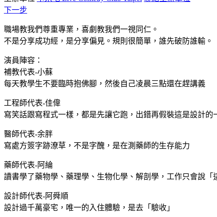
下一步
職場教我們尊重專業，喜劇教我們一視同仁。
不是分享成功經，是分享偏見。規則很簡單，誰先破防誰輸。
演員陣容：
補教代表-小蘇
每天教學生不要臨時抱佛腳，然後自己凌晨三點還在趕講義
工程師代表-佳偉
寫笑話跟寫程式一樣，都是先讓它跑，出錯再假裝這是設計的
醫師代表-余胖
寫處方簽字跡潦草，不是字醜，是在測藥師的生存能力
藥師代表-阿綸
讀書學了藥物學、藥理學、生物化學、解剖學，工作只會說「
設計師代表-阿舜順
設計過千萬豪宅，唯一的入住體驗，是去「驗收」