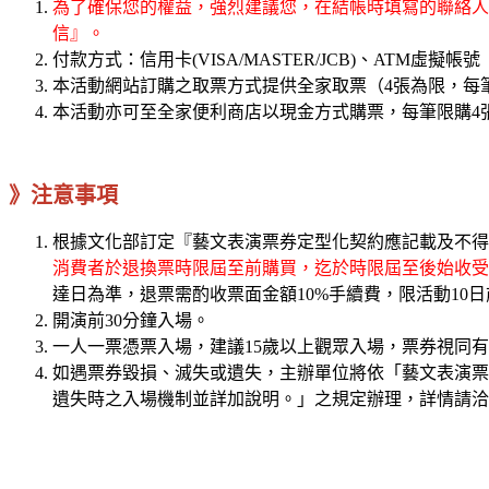
為了確保您的權益，強烈建議您，在結帳時填寫的聯絡人電
信』。
付款方式：信用卡(VISA/MASTER/JCB)、ATM虛擬帳號
本活動網站訂購之取票方式提供全家取票（4張為限，每筆
本活動亦可至全家便利商店以現金方式購票，每筆限購4
》注意事項
根據文化部訂定『藝文表演票券定型化契約應記載及不得
消費者於退換票時限屆至前購買，迄於時限屆至後始收受
達日為準，退票需酌收票面金額10%手續費，限活動10
開演前30分鐘入場。
一人一票憑票入場，建議15歲以上觀眾入場，票券視同
如遇票券毀損、滅失或遺失，主辦單位將依「藝文表演票
遺失時之入場機制並詳加說明。」之規定辦理，詳情請洽K