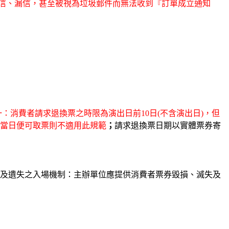
為擋信、漏信，甚至被視為垃圾郵件而無法收到『訂單成立通知
：消費者請求退換票之時限為演出日前10日(不含演出日)，但
當日便可取票則不適用此規範
；
請求退換票日期以實體票券寄
及遺失之入場機制：主辦單位應提供消費者票券毀損、滅失及