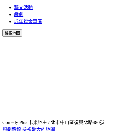
藝文活動
戲劇
成年禮金專區
檢視地圖
Comedy Plus 卡米地＋ / 北市中山區復興北路480號
規劃路線
檢視較大的地圖