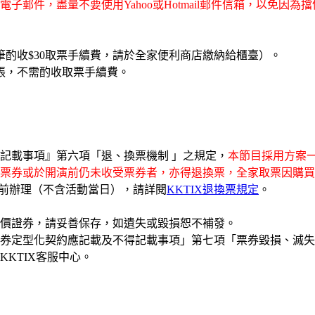
子郵件，盡量不要使用Yahoo或Hotmail郵件信箱，以免因
酌收$30取票手續費，請於全家便利商店繳納給櫃臺）。
張，不需酌收取票手續費。
記載事項』第六項「退、換票機制 」之規定，
本節目採用方案一
票券或於開演前仍未收受票券者，亦得退換票，全家取票因購買
日前辦理（不含活動當日），請詳閱
KKTIX退換票規定
。
有價證券，請妥善保存，如遺失或毀損恕不補發。
券定型化契約應記載及不得記載事項」第七項「票券毀損、滅失
KTIX客服中心。