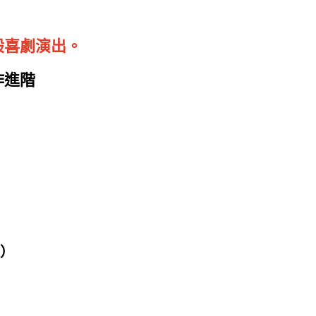
般喜劇演出。
作進階
理）