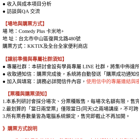
● 收入與成本項目分析
● 訪談與QA 交流
【場地與購票方式】
場 地：Comedy Plus 卡米地+
地 址：台北市中山區復興北路480號
購票方式：KKTIX及全台全家便利商店
【課前準備與專屬社群須知】
● 專屬社群：本研討會設有學員專屬 LINE 社群，將集中佈
● 收取通知信：購票完成後，系統將自動發送「購票成功通知
● 加入與填寫：請務必詳閱信件內容，
使用信中的專屬連結與密碼
【票種與購票須知】
1.本系列研討會採分場次、分票種販售，每場次名額有限，售
2.最划算的「當日兩堂票」僅限當日(同天)之兩場講座，不可
3.所有票券數量皆為電腦系統鎖定，售完即截止不再加開。
》購票方式說明