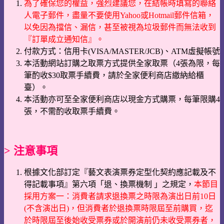
為了確保您的權益，強烈建議您，在結帳時填寫的聯絡
人電子郵件，盡量不要使用Yahoo或Hotmail郵件信箱，
以免因為擋信、漏信，甚至被視為垃圾郵件而無法收到
『訂單成立通知信』。
付款方式：信用卡(VISA/MASTER/JCB)、ATM虛擬帳號
本活動網站訂購之取票方式提供全家取票（4張為限，每
筆酌收$30取票手續費，請於全家便利商店繳納給櫃
臺）。
本活動亦可至全家便利商店以現金方式購票，每筆限購4
張，不需酌收取票手續費。
> 注意事項
根據文化部訂定『藝文表演票券定型化契約應記載及不
得記載事項』第六項「退、換票機制 」之規定，
本節目
採用方案一：消費者請求退換票之時限為演出日前10日
(不含演出日)，但消費者於退換票時限屆至前購買，迄
於時限屆至後始收受票券或於開演前仍未收受票券者，