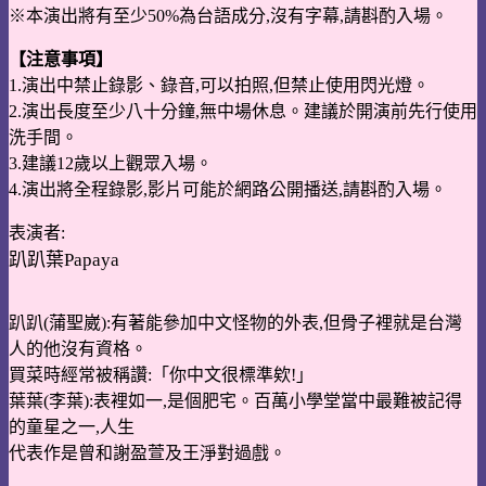
※本演出將有至少50%為台語成分,沒有字幕,請斟酌入場。
【注意事項】
1.演出中禁止錄影、錄音,可以拍照,但禁止使用閃光燈。
2.演出長度至少八十分鐘,無中場休息。建議於開演前先行使用
洗手間。
3.建議12歲以上觀眾入場。
4.演出將全程錄影,影片可能於網路公開播送,請斟酌入場。
表演者:
趴趴葉Papaya
趴趴(蒲聖崴):有著能參加中文怪物的外表,但骨子裡就是台灣
人的他沒有資格。
買菜時經常被稱讚:「你中文很標準欸!」
葉葉(李葉):表裡如一,是個肥宅。百萬小學堂當中最難被記得
的童星之一,人生
代表作是曾和謝盈萱及王淨對過戲。