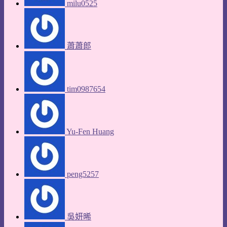
milu0525
蕭蕭郎
tim0987654
Yu-Fen Huang
peng5257
吳妍晞