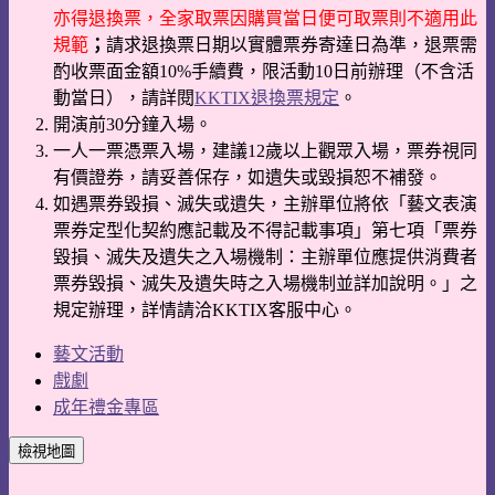
亦得退換票，全家取票因購買當日便可取票則不適用此
規範
；
請求退換票日期以實體票券寄達日為準，退票需
酌收票面金額10%手續費，限活動10日前辦理（不含活
動當日），請詳閱
KKTIX退換票規定
。
開演前30分鐘入場。
一人一票憑票入場，建議12歲以上觀眾入場，票券視同
有價證券，請妥善保存，如遺失或毀損恕不補發。
如遇票券毀損、滅失或遺失，主辦單位將依「藝文表演
票券定型化契約應記載及不得記載事項」第七項「票券
毀損、滅失及遺失之入場機制：主辦單位應提供消費者
票券毀損、滅失及遺失時之入場機制並詳加說明。」之
規定辦理，詳情請洽KKTIX客服中心。
藝文活動
戲劇
成年禮金專區
檢視地圖