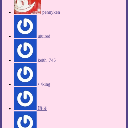
pennyken
uiuired
keith_745
小king
琦彧