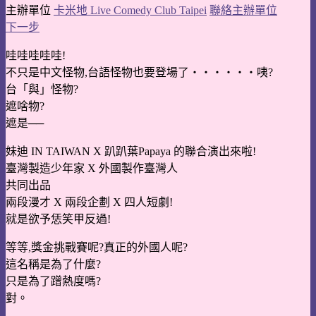
主辦單位
卡米地 Live Comedy Club Taipei
聯絡主辦單位
下一步
哇哇哇哇哇!
不只是中文怪物,台語怪物也要登場了‧‧‧‧‧‧咦?
台「與」怪物?
遮啥物?
遮是──
妹迪 IN TAIWAN X 趴趴葉Papaya 的聯合演出來啦!
臺灣製造少年家 X 外國製作臺灣人
共同出品
兩段漫才 X 兩段企劃 X 四人短劇!
就是欲予恁笑甲反過!
等等,獎金挑戰賽呢?真正的外國人呢?
這名稱是為了什麼?
只是為了蹭熱度嗎?
對。