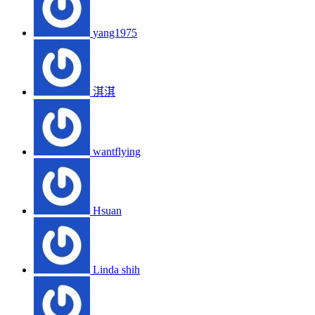
yang1975
淇淇
wantflying
Hsuan
Linda shih