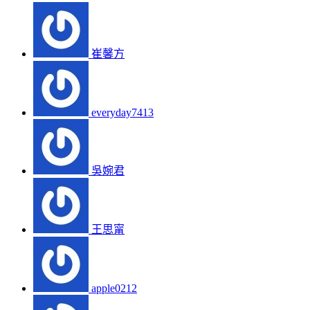
崔馨方
everyday7413
吳婉君
王思甯
apple0212