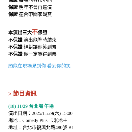
保證
每場內容都不同
保證
明年不會再巡演
保證
適合帶闔家觀賞
不
本演出三大
保證
不保證
演出能準時結束
不保證
絕對讓你笑到累
不保證
你一定買得到票
願能在現場見到你 看到你的笑
> 節目資訊
(18) 11/29 台北場 午場
演出日期：2025/11/29(六) 15:00
場地：Comedy Plus 卡米地＋
地址：台北市復興北路480號 B1