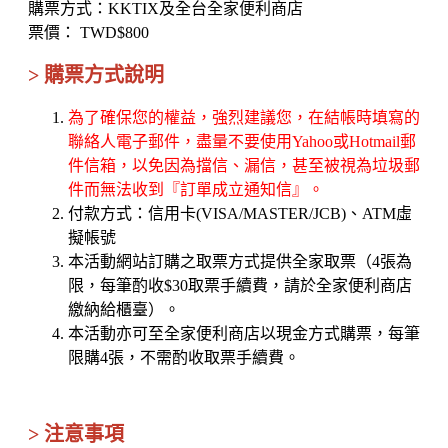
購票方式：KKTIX及全台全家便利商店
票價： TWD$800
> 購票方式說明
為了確保您的權益，強烈建議您，在結帳時填寫的
聯絡人電子郵件，盡量不要使用Yahoo或Hotmail郵
件信箱，以免因為擋信、漏信，甚至被視為垃圾郵
件而無法收到『訂單成立通知信』。
付款方式：信用卡(VISA/MASTER/JCB)、ATM虛
擬帳號
本活動網站訂購之取票方式提供全家取票（4張為
限，每筆酌收$30取票手續費，請於全家便利商店
繳納給櫃臺）。
本活動亦可至全家便利商店以現金方式購票，每筆
限購4張，不需酌收取票手續費。
> 注意事項