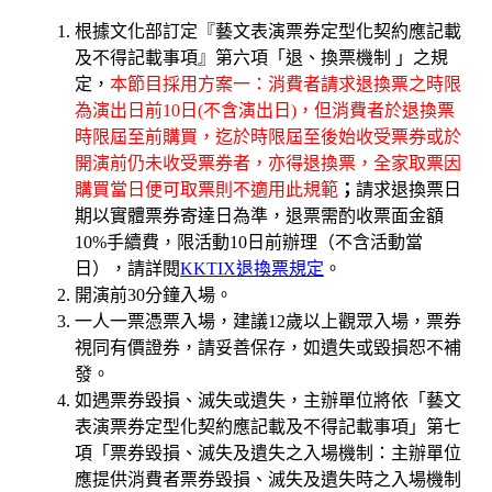
根據文化部訂定『藝文表演票券定型化契約應記載
及不得記載事項』第六項「退、換票機制 」之規
定，
本節目採用方案一：消費者請求退換票之時限
為演出日前10日(不含演出日)，但消費者於退換票
時限屆至前購買，迄於時限屆至後始收受票券或於
開演前仍未收受票券者，亦得退換票，全家取票因
購買當日便可取票則不適用此規範
；
請求退換票日
期以實體票券寄達日為準，退票需酌收票面金額
10%手續費，限活動10日前辦理（不含活動當
日），請詳閱
KKTIX退換票規定
。
開演前30分鐘入場。
一人一票憑票入場，建議12歲以上觀眾入場，票券
視同有價證券，請妥善保存，如遺失或毀損恕不補
發。
如遇票券毀損、滅失或遺失，主辦單位將依「藝文
表演票券定型化契約應記載及不得記載事項」第七
項「票券毀損、滅失及遺失之入場機制：主辦單位
應提供消費者票券毀損、滅失及遺失時之入場機制