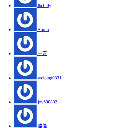
lhcbilly
Aaron
于嘉
weiping0831
joy600802
佳佳