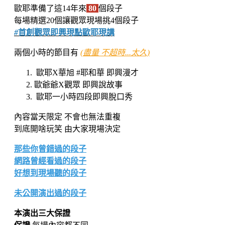
歐耶準備了這14年來
80
個段子
每場精選20個讓觀眾現場挑4個段子
#
首創觀眾即興現點歐耶現講
兩個小時的節目有
(盡量 不超時...太久)
歐耶X華旭 #耶和華 即興漫才
歐爺爺X觀眾 即興說故事
歐耶一小時四段即興脫口秀
內容當天限定 不會也無法重複
到底開啥玩笑 由大家現場決定
那些你曾錯過的段子
網路曾經看過的段子
好想到現場聽的段子
未公開演出過的段子
本演出三大保證