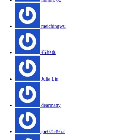
meichingwu
布桃喜
Julia Lin
dearmatty
joe0753952