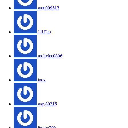
wen009513
Jill Fan
mollylee0806
inex
way80216
linnnn702