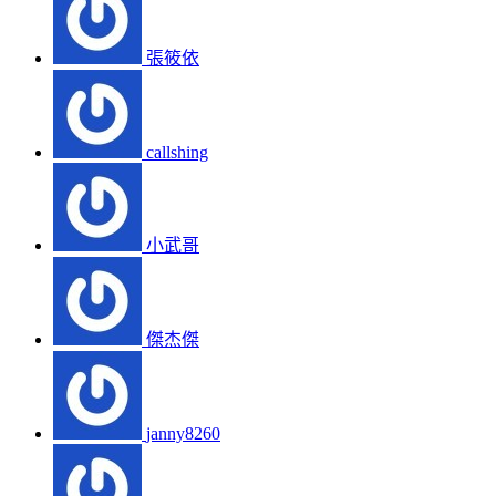
張筱依
callshing
小武哥
傑杰傑
janny8260