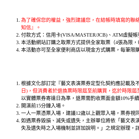
為了確保您的權益，強烈建議您，在結帳時填寫的聯絡人
知信』。
付款方式：信用卡(VISA/MASTER/JCB)、ATM虛擬
本活動網站訂購之取票方式提供全家取票（4張為限，
本活動亦可至全家便利商店以現金方式購票，每筆限購
根據文化部訂定『藝文表演票券定型化契約應記載及不
日)，
但消費者於退換票時限屆至前購買，
迄於時限屆
以實體票券寄達日為準，退票需酌收票面金額10%手
開演前15分鐘入場。
一人一票憑票入場，建議12歲以上觀眾入場，票券視
如遇票券毀損、滅失或遺失，主辦單位將依「藝文表
失及遺失時之入場機制並詳加說明。」之規定辦理，詳