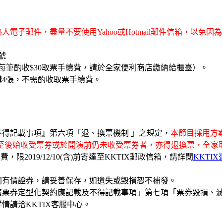
電子郵件，盡量不要使用Yahoo或Hotmail郵件信箱，以
帳號
每筆酌收$30取票手續費，請於全家便利商店繳納給櫃臺）。
4張，不需酌收取票手續費。
得記載事項』第六項「退、換票機制 」之規定，
本節目採用方
至後始收受票券或於開演前仍未收受票券者，
亦得退換票，全家
續費
，限2019/12
/10(
含)前寄達至KKTIX郵政信箱，請詳閱
KKTI
同有價證券，請妥善保存，如遺失或毀損恕不補發。
演票券定型化契約應記載及不得記載事項」第七項「票券毀損、
情請洽KKTIX客服中心。