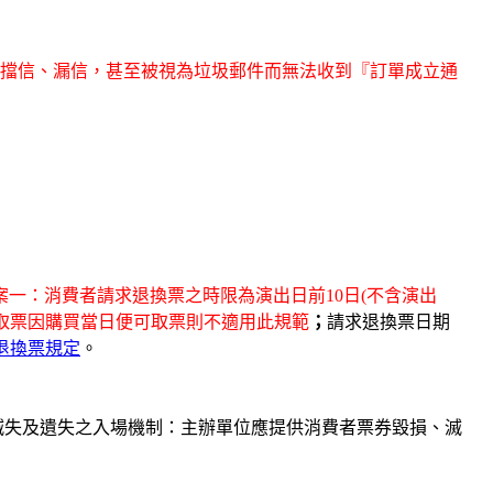
免因為擋信、漏信，甚至被視為垃圾郵件而無法收到『訂單成立通
案一：消費
者請求退換票之時限為演出日前10日(不含演出
取票因購買當日便可取票則不適用此規範
；
請求退
換票日期
X退換票規定
。
滅失及遺失之入場機制：主辦單位應提供消費者票券毀損、滅