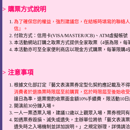
> 購票方式說明
為了確保您的權益，強烈建議您，在結帳時填寫的聯絡人電
信』。
付款方式：信用卡(VISA/MASTER/JCB)、ATM虛擬帳號
本活動網站訂購之取票方式提供全家取票（4張為限，每筆
本活動亦可至全家便利商店以現金方式購票，每筆限購4
> 注意事項
根據文化部訂定『藝文表演票券定型化契約應記載及不得
消費者於退換票時限屆至前購買，迄於時限屆至後始收受
達日為準，退票需酌收票面金額10%手續費，限活動10
開演前30分鐘入場。
一人一票憑票入場，建議12歲以上觀眾入場，票券視同
如遇票券毀損、滅失或遺失，主辦單位將依「藝文表演票
遺失時之入場機制並詳加說明。」之規定辦理，詳情請洽K