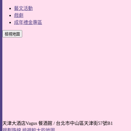
藝文活動
戲劇
成年禮金專區
檢視地圖
天津大酒店Vagus 餐酒館 / 台北市中山區天津街57號B1
規劃路線
檢視較大的地圖