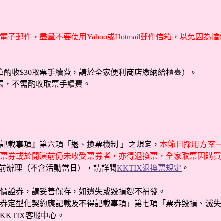
子郵件，盡量不要使用Yahoo或Hotmail郵件信箱，以免因
酌收$30取票手續費，請於全家便利商店繳納給櫃臺）。
張，不需酌收取票手續費。
記載事項』第六項「退、換票機制 」之規定，
本節目採用方案一
票券或於開演前仍未收受票券者，亦得退換票，全家取票因購買
日前辦理（不含活動當日），請詳閱
KKTIX退換票規定
。
有價證券，請妥善保存，如遺失或毀損恕不補發。
券定型化契約應記載及不得記載事項」第七項「票券毀損、滅失
KTIX客服中心。