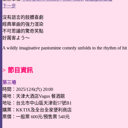
下一步
沒有語言的肢體喜劇
經典單曲的強力渲染
不可思議的驚奇笑點
好厲害よう〜
A wildly imaginative pantomime comedy unfolds to the rhythm of hit 
> 節目資訊
第三場
時間：2025/12/6(六) 20:00
場地：天津大酒店Vagus 餐酒館
地址：台北市中山區天津街57號B1
購票：KKTIX及全台全家便利商店
票價：一般票 600元/預售票 540元