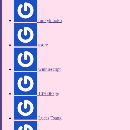
funkykinoko
asore
winniescript
1070067gg
Lucas Tsang