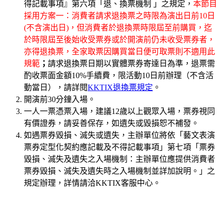
得記載事項』第六項「退、換票機制 」之規定，
本節目
採用方案一：消費者請求退換票之時限為演出日前10日
(不含演出日)，但消費者於退換票時限屆至前購買，迄
於時限屆至後始收受票券或於開演前仍未收受票券者，
亦得退換票，全家取票因購買當日便可取票則不適用此
規範
；
請求退換票日期以實體票券寄達日為準，退票需
酌收票面金額10%手續費，限活動10日前辦理（不含活
動當日），請詳閱
KKTIX退換票規定
。
開演前30分鐘入場。
一人一票憑票入場，建議12歲以上觀眾入場，票券視同
有價證券，請妥善保存，如遺失或毀損恕不補發。
如遇票券毀損、滅失或遺失，主辦單位將依「藝文表演
票券定型化契約應記載及不得記載事項」第七項「票券
毀損、滅失及遺失之入場機制：主辦單位應提供消費者
票券毀損、滅失及遺失時之入場機制並詳加說明。」之
規定辦理，詳情請洽KKTIX客服中心。