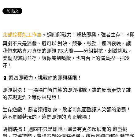
北部綜藝能工作室
⚡ 週四即戰力：競技即興，強者生存！ ⚡即
興劇不只是演戲，還可以 對決、競爭、較勁！週四夜晚，讓
我們來點真刀真槍的即興 PK大賽——分組對抗、刺激挑戰，
獎勵與懲罰並存，讓你笑到噴飯，也替台上的演員捏一把冷
汗！
🥊 週四即戰力，挑戰你的即興極限！
即興對決！ 一場場鬥智鬥笑的即興挑戰，誰的反應更快？誰
的表現更炸？等你來見證！
生存遊戲！ 勝者榮耀加身，敗者可能面臨讓人笑翻的懲罰！
這不是鬧著玩的，這是即興的 真正戰場！
胡搞瞎搞！ 週四不只是即興，還會有更多超展開的 遊戲挑
戰、惡搞環節、意想不到的瘋狂橋段，讓你每週四都能發現新