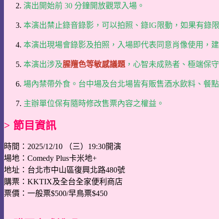
演出開始前 30 分鐘開放觀眾入場。
本演出禁止錄音錄影，可以拍照、錄IG限動，如果有錄
本演出現場會錄影及拍照，入場即代表同意肖像使用，建
本演出涉及
腥羶色等敏感議題
，心智未成熟者、極端保守
場內禁帶外食。台中場及台北場皆有販售酒水飲料、餐點
主辦單位保有隨時修改售票內容之權益。
> 節目資訊
時間：2025/12/10 （三）19:30開演
場地：Comedy Plus卡米地+
地址：台北市中山區復興北路480號
購票：KKTIX及全台全家便利商店
票價：一般票$500/早鳥票$450