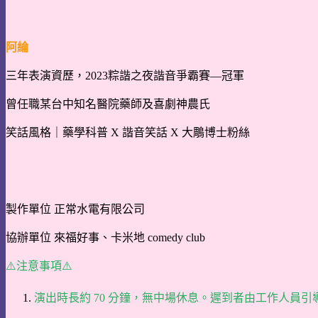
阿綸
三年表演資歷，2023粽諧之夜諧音爭霸賽—冠軍
曾任職某台中知名醫院藥師及喜劇神農氏
笑話風格｜藥學科普 X 諧音笑話 X 大鵰博士粉絲
製作單位 正常水電有限公司
協辦單位 來福好事、卡米地 comedy club
⚠️注意事項⚠️
演出時長約 70 分鐘，無中場休息。遲到者由工作人員引