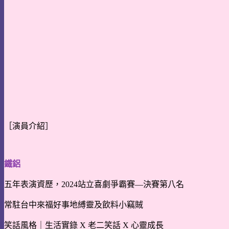
［演員介紹］
鐵鋁
五年表演資歷，2024站立喜劇爭霸賽—決賽第八名
常駐台中來福好事地縛靈及飲料小竊賊
笑話風格｜生活實錄 X 老二笑話 X 心靈成長