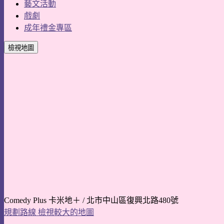
藝文活動
戲劇
成年禮金專區
檢視地圖
Comedy Plus 卡米地＋ / 北市中山區復興北路480號
規劃路線
檢視較大的地圖