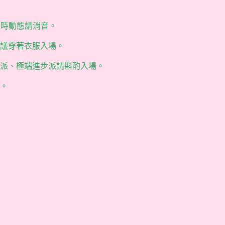
限時動態請消音。
議穿著衣服入場。
派、極端進步派請斟酌入場。
。