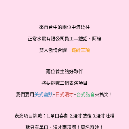
來自台中的兩位中流砥柱
正常水電有限公司員工—鐵鋁、阿綸
雙人激情合體—
鐵綸三項
兩位養生館好夥伴
將要挑戰三個表演項目
我們要用
美式幽默
+
日式漫才
+
台式諧音
來搞笑！
表演項目挑戰：1.單口喜劇 2.漫才裝傻 3.漫才吐槽
就只有單口、漫才兩項啊！莫名奇妙！