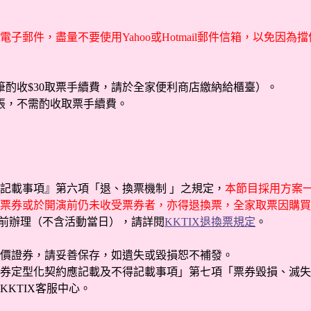
子郵件，盡量不要使用Yahoo或Hotmail郵件信箱，以免因
酌收$30取票手續費，請於全家便利商店繳納給櫃臺）。
張，不需酌收取票手續費。
記載事項』第六項「退、換票機制 」之規定，
本節目採用方案一
票券或於開演前仍未收受票券者，亦得退換票，全家取票因購買
日前辦理（不含活動當日），請詳閱
KKTIX退換票規定
。
有價證券，請妥善保存，如遺失或毀損恕不補發。
券定型化契約應記載及不得記載事項」第七項「票券毀損、滅失
KTIX客服中心。