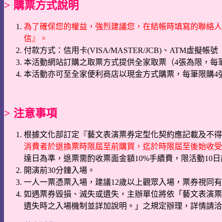
> 購票方式說明
為了確保您的權益，強烈建議您，在結帳時填寫的聯絡人電
信』。
付款方式：信用卡(VISA/MASTER/JCB)、ATM虛擬帳號
本活動網站訂購之取票方式提供全家取票（4張為限，每筆
本活動亦可至全家便利商店以現金方式購票，每筆限購4
> 注意事項
根據文化部訂定『藝文表演票券定型化契約應記載及不得
消費者於退換票時限屆至前購買，迄於時限屆至後始收受
達日為準，退票需酌收票面金額10%手續費，限活動10
開演前30分鐘入場。
一人一票憑票入場，建議12歲以上觀眾入場，票券視同
如遇票券毀損、滅失或遺失，主辦單位將依「藝文表演票
遺失時之入場機制並詳加說明。」之規定辦理，詳情請洽K