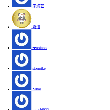
李綺芸
嘉恬
zenoinoo
stormike
Mimi
yu_chi922