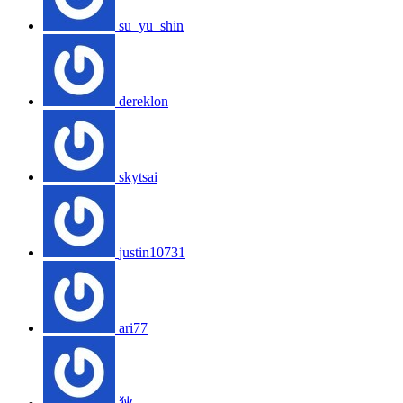
su_yu_shin
dereklon
skytsai
justin10731
ari77