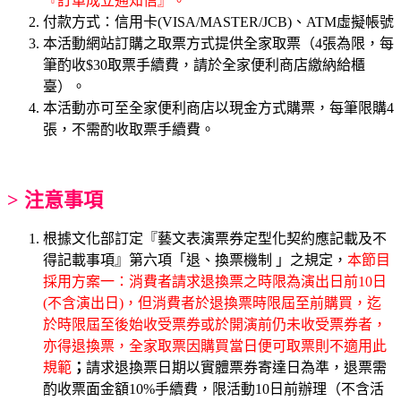
『訂單成立通知信』。
付款方式：信用卡(VISA/MASTER/JCB)、ATM虛擬帳號
本活動網站訂購之取票方式提供全家取票（4張為限，每
筆酌收$30取票手續費，請於全家便利商店繳納給櫃
臺）。
本活動亦可至全家便利商店以現金方式購票，每筆限購4
張，不需酌收取票手續費。
> 注意事項
根據文化部訂定『藝文表演票券定型化契約應記載及不
得記載事項』第六項「退、換票機制 」之規定，
本節目
採用方案一：消費者請求退換票之時限為演出日前10日
(不含演出日)，但消費者於退換票時限屆至前購買，迄
於時限屆至後始收受票券或於開演前仍未收受票券者，
亦得退換票，全家取票因購買當日便可取票則不適用此
規範
；
請求退換票日期以實體票券寄達日為準，退票需
酌收票面金額10%手續費，限活動10日前辦理（不含活