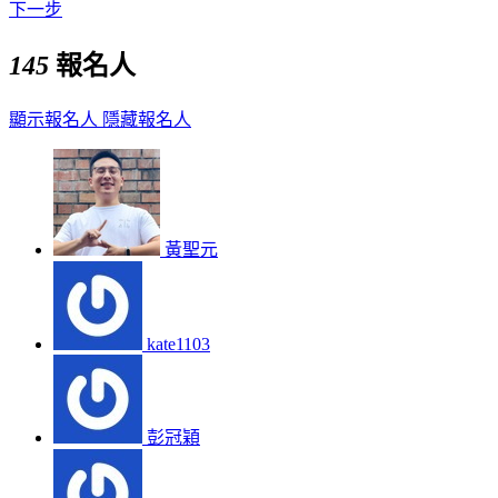
下一步
145
報名人
顯示報名人
隱藏報名人
黃聖元
kate1103
彭冠穎