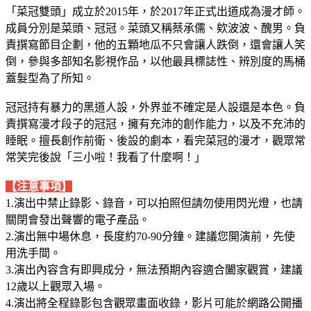
「菜冠雙頭」成立於2015年，於2017年正式出道成為漫才師。
成員分別是菜頭、冠冠。菜頭又稱蔡承儒、欸波波、醜男。負
責撰寫節目企劃，他的五顆地瓜不只會讓人跌倒，還會讓人笑
倒，參與多部知名影視作品，以他最具標誌性、辨別度的馬桶
蓋髮型為了所知。
冠冠持有暴力的黑道人設，外界並不確定是人設還是本色。負
責撰寫漫才段子的冠冠，擁有充沛的創作能力，以及不充沛的
睡眠。擅長創作前衛、後設的劇本，看完菜冠的漫才，觀眾常
常笑完後說「三小啦！我看了什麼啊！」
【注意事項】
1.演出中禁止錄影、錄音，可以拍照但請勿使用閃光燈，也請
關閉會發出聲響的電子產品。
2.演出無中場休息，長度約70-90分鐘。建議您開演前，先使
用洗手間。
3.演出內容含有即興成分，無法預期內容適合闔家觀賞，建議
12歲以上觀眾入場。
4.演出將全程錄影包含觀眾畫面收錄，影片可能於網路公開播