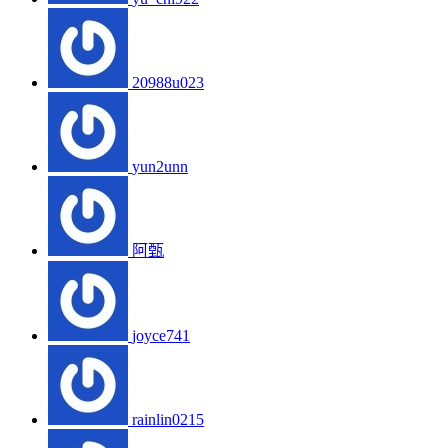
20988u023
yun2unn
阿甄
joyce741
rainlin0215