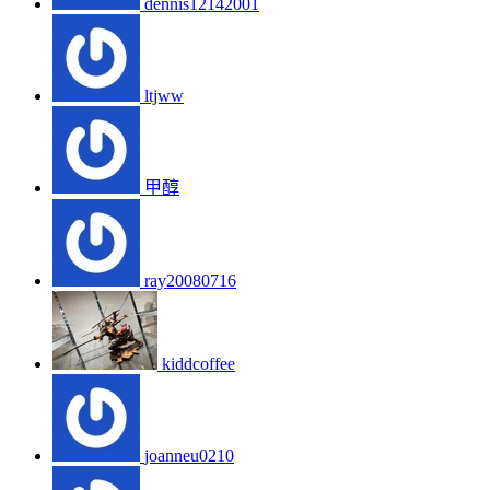
dennis12142001
ltjww
甲醇
ray20080716
kiddcoffee
joanneu0210