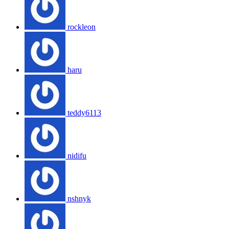
rockleon
haru
teddy6113
nidifu
nshnyk