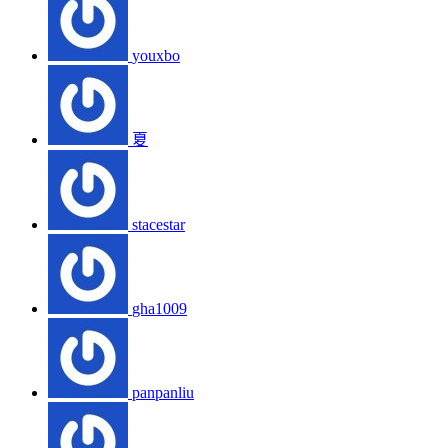
youxbo
夏
stacestar
gha1009
panpanliu