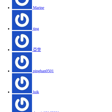
Marine
ting
亞空
pinghan0501
luik