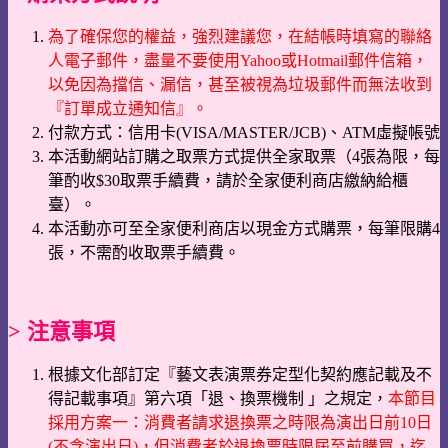
為了確保您的權益，強烈建議您，在結帳時填寫的聯絡
人電子郵件，盡量不要使用Yahoo或Hotmail郵件信箱，
以免因為擋信、漏信，甚至被視為垃圾郵件而無法收到
『訂單成立通知信』。
付款方式：信用卡(VISA/MASTER/JCB)、ATM虛擬帳號
本活動網站訂購之取票方式提供全家取票（4張為限，每
筆酌收$30取票手續費，請於全家便利商店繳納給櫃
臺）。
本活動亦可至全家便利商店以現金方式購票，每筆限購4
張，不需酌收取票手續費。
> 注意事項
根據文化部訂定『藝文表演票券定型化契約應記載及不
得記載事項』第六項「退、換票機制 」之規定，
本節目
採用方案一：消費者請求退換票之時限為演出日前10日
(不含演出日)，但消費者於退換票時限屆至前購買，迄