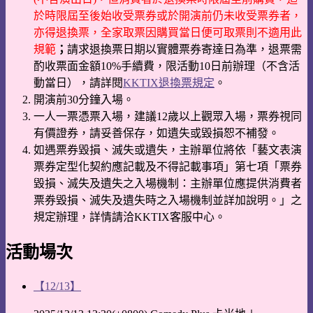
於時限屆至後始收受票券或於開演前仍未收受票券者，
亦得退換票，全家取票因購買當日便可取票則不適用此
規範
；
請求退換票日期以實體票券寄達日為準，退票需
酌收票面金額10%手續費，限活動10日前辦理（不含活
動當日），請詳閱
KKTIX退換票規定
。
開演前30分鐘入場。
一人一票憑票入場，建議12歲以上觀眾入場，票券視同
有價證券，請妥善保存，如遺失或毀損恕不補發。
如遇票券毀損、滅失或遺失，主辦單位將依「藝文表演
票券定型化契約應記載及不得記載事項」第七項「票券
毀損、滅失及遺失之入場機制：主辦單位應提供消費者
票券毀損、滅失及遺失時之入場機制並詳加說明。」之
規定辦理，詳情請洽KKTIX客服中心。
活動場次
【12/13】